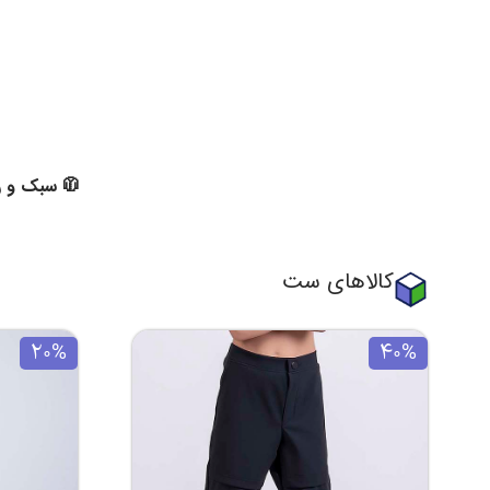
🧥 سبک و را
کالاهای ست
20%
40%