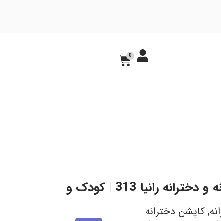
0
پافر پسرانه و دخترانه رانیا 313 | کودک و
نه
,
کاپشن دخترانه