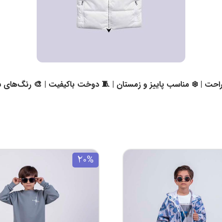
حت | ❄️ مناسب پاییز و زمستان | 🧵 دوخت باکیفیت | 🎨 رنگ‌های ش
20%