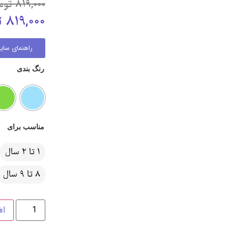
819,000
توم
819,000
ت
راهنمای سایز
رنگ بندی
مناسب برای
1 تا 2 سال
8 تا 9 سال
اف