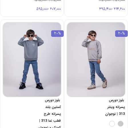
595,000
-
345,000
659,000
-
357,000
595,000
-
207,000
395,400
-
214,200
20%
20%
بلوز دورس
بلوز دورس
پسرانه وینتر
آستین بلند
313 | نوجوان
پسرانه طرح
قطب نما 313 |
کودک و نوجوان