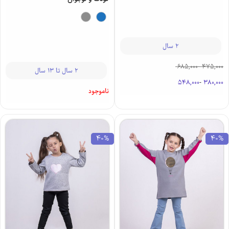
2 سال
685,000
-
475,000
2 سال تا 13 سال
548,000
-
380,000
ناموجود
40%
40%