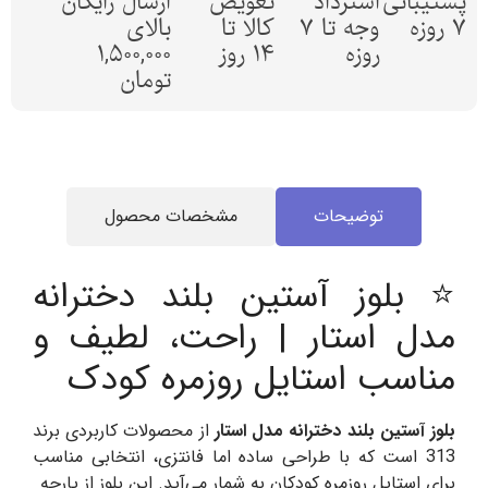
پشتیبانی
استرداد
تعویض
ارسال رایگان
7 روزه
وجه تا 7
کالا تا
بالای
روزه
14 روز
1,500,000
تومان
توضیحات
مشخصات محصول
⭐ بلوز آستین بلند دخترانه
مدل استار | راحت، لطیف و
مناسب استایل روزمره کودک
بلوز آستین بلند دخترانه مدل استار
از محصولات کاربردی برند
313 است که با طراحی ساده اما فانتزی، انتخابی مناسب
برای استایل روزمره کودکان به شمار می‌آید. این بلوز از پارچه