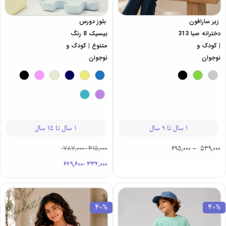
زیر سارافون
بلوز دورس
دخترانه صبا 313
بیسیک 8 رنگ
| کودک و
متنوع | کودک و
نوجوان
نوجوان
1 سال تا 9 سال
1 سال تا 15 سال
787,000
-
415,000
695,000
–
539,000
629,600
-
332,000
40%
40%