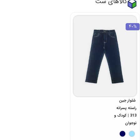
کالاهای ست
40%
شلوار جین
راسته پسرانه
313 | کودک و
نوجوان