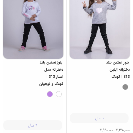
بلوز آستین بلند
بلوز آستین بلند
دخترانه آیلین
دخترانه مدل
313 | کودک
استار 313 |
کودک و نوجوان
1 سال
2 سال
4,990,000
-
4,390,000