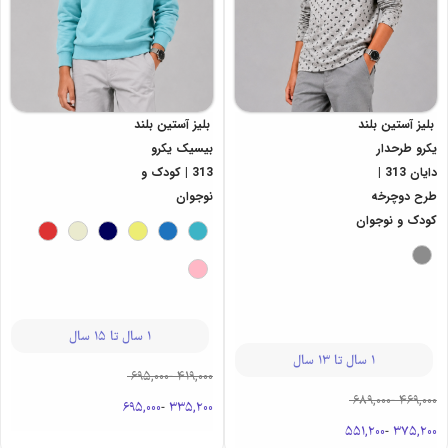
بلیز آستین بلند
بلیز آستین بلند
یکرو طرحدار
بیسیک یکرو
دایان 313 |
313 | کودک و
طرح دوچرخه
نوجوان
کودک و نوجوان
1 سال تا 15 سال
1 سال تا 13 سال
695,000
-
419,000
689,000
-
469,000
695,000
-
335,200
551,200
-
375,200