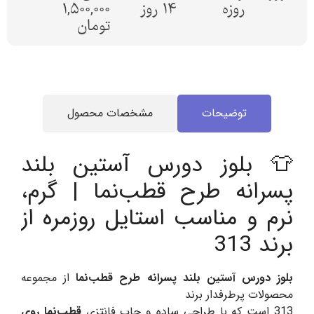
روزه
14 روز
1,500,000
تومان
توضیحات
مشخصات محصول
👕 بلوز دورس آستین بلند
پسرانه طرح قطب‌نما | گرم،
نرم و مناسب استایل روزمره از
برند 313
بلوز دورس آستین بلند پسرانه طرح قطب‌نما
از مجموعه
محصولات پرطرفدار برند
313 است که با طراحی ساده و چاپ فانتزی
قطب‌نما روی