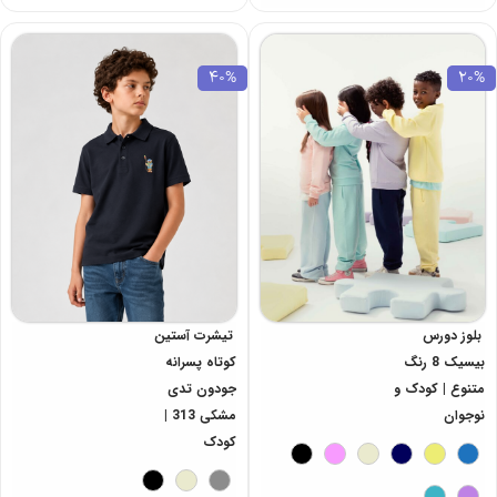
40%
20%
بلوز دورس
تیشرت آستین
بیسیک 8 رنگ
کوتاه پسرانه
متنوع | کودک و
جودون تدی
نوجوان
مشکی 313 |
کودک