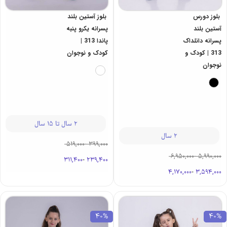
بلوز دورس
بلوز آستین بلند
آستین بلند
پسرانه یکرو پنبه
پسرانه دانلداک
پاندا 313 |
313 | کودک و
کودک و نوجوان
نوجوان
2 سال تا 15 سال
2 سال
519,000
-
399,000
6,950,000
-
5,990,000
311,400
-
239,400
4,170,000
-
3,594,000
40%
40%