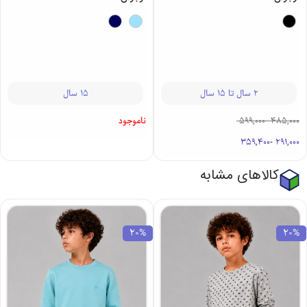
2 سال تا 15 سال
15 سال
599,000
-
485,000
ناموجود
359,400
-
291,000
کالاهای مشابه
20%
20%