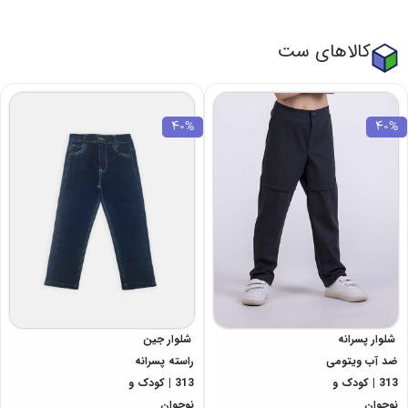
کالاهای ست
40%
40%
شلوار پسرانه
شلوار جین
ضد آب ویتومی
راسته پسرانه
313 | کودک و
313 | کودک و
نوجوان
نوجوان