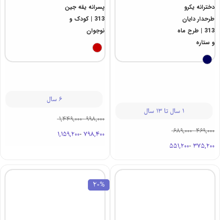
دخترانه یکرو
پسرانه یقه جین
طرحدار دایان
313 | کودک و
313 | طرح ماه
نوجوان
و ستاره
6 سال
1 سال تا 13 سال
1,449,000
-
998,000
689,000
-
469,000
1,159,200
-
798,400
551,200
-
375,200
20%