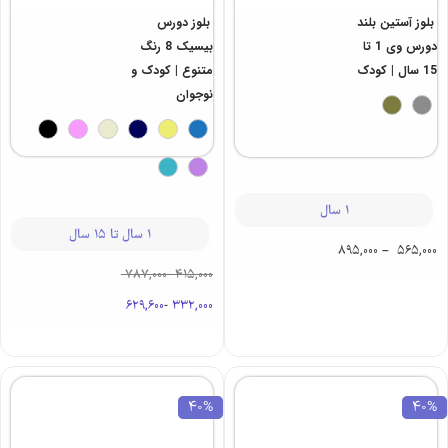
بلوز دورس
بلوز آستین بلند
بیسیک 8 رنگ
دورس وی 1 تا
متنوع | کودک و
15 سال | کودک
نوجوان
1 سال
1 سال تا 15 سال
895,000
–
565,000
787,000
-
415,000
629,600
-
332,000
40%
40%