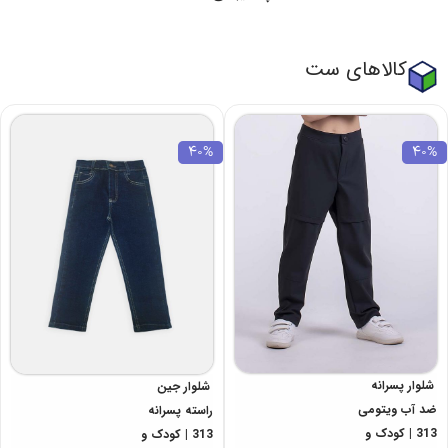
کالاهای ست
40%
40%
شلوار پسرانه
شلوار جین
ضد آب ویتومی
راسته پسرانه
313 | کودک و
313 | کودک و