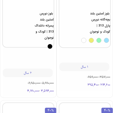
بلوز دورس
بلوز آستین بلند
آستین بلند
بچه‌گانه دورس
پسرانه دانلداک
پازل 313 |
313 | کودک و
کودک و نوجوان
نوجوان
1 سال
2 سال
659,000
-
357,000
6,950,000
-
5,990,000
395,400
-
214,200
4,170,000
-
3,594,000
40%
40%