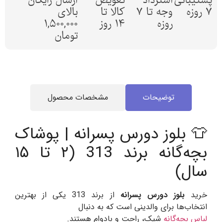
پشتیبانی
استرداد
تعویض
ارسال رایگان
7 روزه
وجه تا 7
کالا تا
بالای
روزه
14 روز
1,500,000
تومان
توضیحات
مشخصات محصول
👕 بلوز دورس پسرانه | پوشاک
بچه‌گانه برند 313 (۲ تا ۱۵
سال)
خرید
بلوز دورس پسرانه
از برند 313 یکی از بهترین
انتخاب‌ها برای والدینی است که به دنبال
لباس بچه‌گانه
شیک، راحت و بادوام هستند.