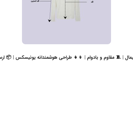
مال | 🧵 مقاوم و بادوام | 👦👧 طراحی هوشمندانه یونیسکس | 📦 ارسال