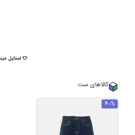
👕 استایل مینی
کالاهای ست
40%