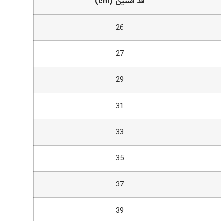
قد آستین (cm)
26
27
29
31
33
35
37
39