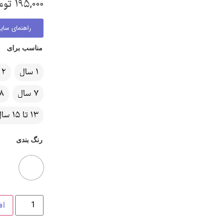
195,000
توم
راهنمای سایز
مناسب برای
1 سال
2 سال
7 سال
8 سا
13 تا 15 سال
رنگ بندی
اف