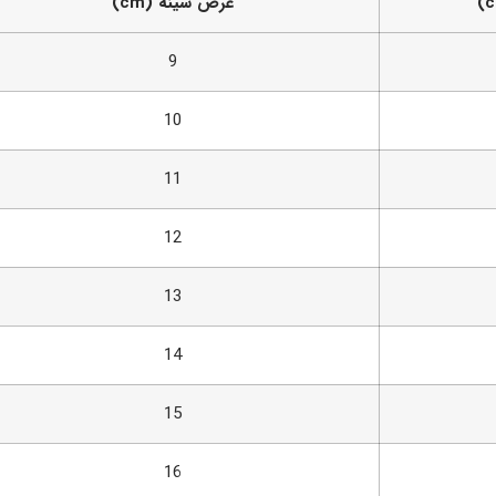
عرض سینه (cm)
9
10
11
12
13
14
15
16