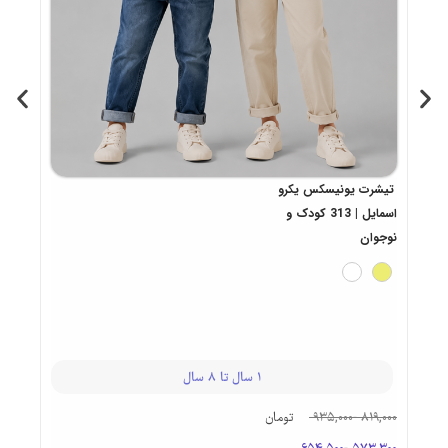
90,000
92,000
تیشرت یونیسکس یکرو
اسمایل | 313 کودک و
نوجوان
1 سال تا 8 سال
819,000
-
935,000
تومان