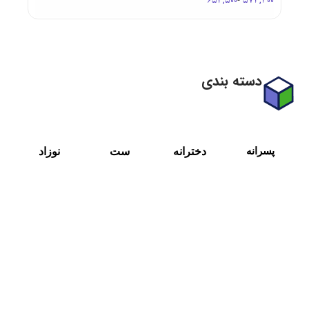
654,500
-
573,300
دسته بندی
پسرانه
دخترانه
ست
نوزاد