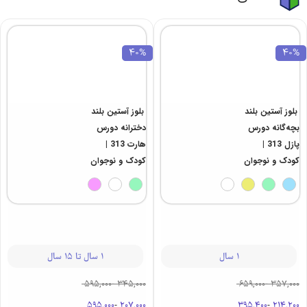
40%
40%
بلوز آستین بلند
بلوز آستین بلند
بچه‌گانه دورس
دخترانه دورس
پازل 313 |
هارت 313 |
کودک و نوجوان
کودک و نوجوان
1 سال
1 سال تا 15 سال
595,000
-
345,000
659,000
-
357,000
595,000
-
207,000
395,400
-
214,200