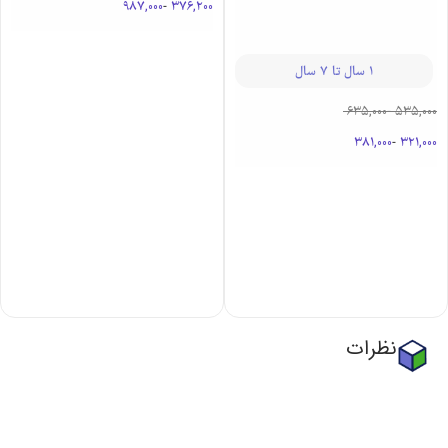
987,000
-
376,200
1 سال تا 7 سال
635,000
-
535,000
381,000
-
321,000
نظرات