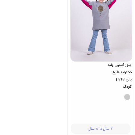
بلوز آستین بلند
دخترانه طرح
بالن 313 |
کودک
3 سال تا 8 سال