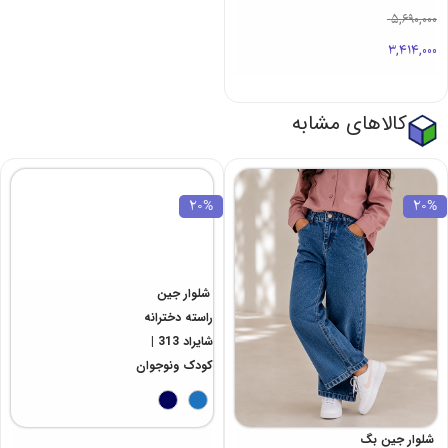
5,690,000
3,414,000
کالاهای مشابه
20%
20%
شلوار جین
راسته دخترانه
شایراد 313 |
کودک ونوجوان
شلوار جین بگ