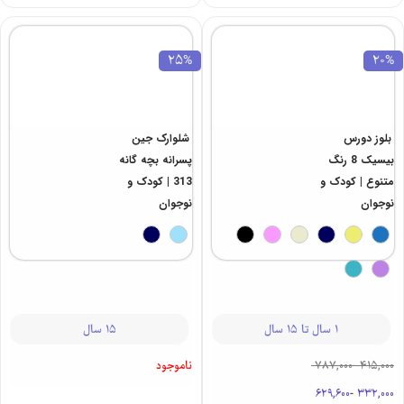
25%
20%
بلوز دورس
شلوارک جین
بیسیک 8 رنگ
پسرانه بچه گانه
متنوع | کودک و
313 | کودک و
نوجوان
نوجوان
1 سال تا 15 سال
15 سال
415,000
-
787,000
ناموجود
629,600
-
332,000