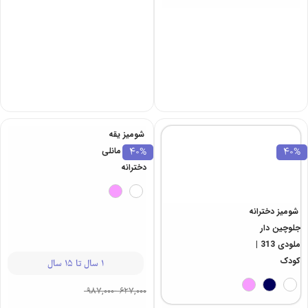
شومیز یقه
40%
40%
خشتی مانلی
دخترانه
شومیز دخترانه
جلوچین دار
ملودی 313 |
کودک
1 سال تا 15 سال
987,000
-
627,000