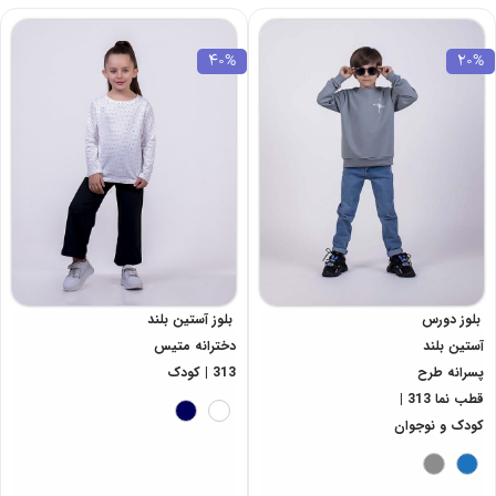
40%
20%
بلوز دورس
بلوز آستین بلند
آستین بلند
دخترانه متیس
پسرانه طرح
313 | کودک
قطب نما 313 |
کودک و نوجوان