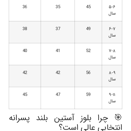
36
35
45
۵-۶
سال
38
37
49
۶-۷
سال
40
41
52
۷-۸
سال
42
42
56
۸-۹
سال
45
47
59
۹-۱۱
سال
🎯 چرا بلوز آستین بلند پسرانه
انتخابی عالی است؟