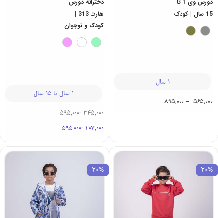
دورس وی 1 تا
دخترانه دورس
15 سال | کودک
هارت 313 |
کودک و نوجوان
1 سال
1 سال تا 15 سال
895,000
–
565,000
595,000
-
345,000
595,000
-
207,000
20%
20%