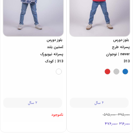
بلوز دورس
بلوز دورس
پسرانه طرح
آستین بلند
never | نوجوان
پسرانه نیویورک
313
313 | کودک
2 سال
2 سال
395,000
-
595,000
ناموجود
476,000
-
316,000