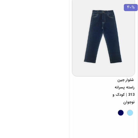
40%
شلوار جین
راسته پسرانه
313 | کودک و
نوجوان