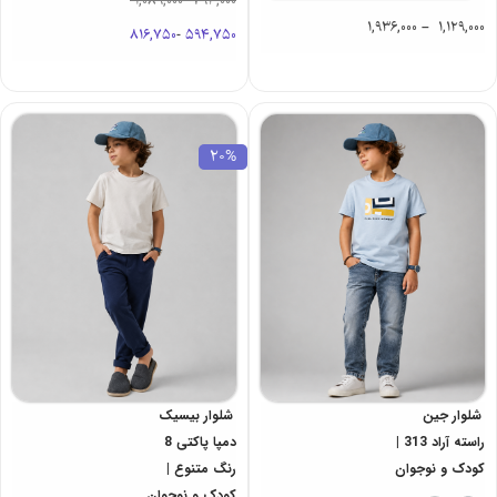
1,089,000
-
793,000
1,936,000
–
1,129,000
816,750
-
594,750
20%
شلوار جین
شلوار بیسیک
راسته آراد 313 |
دمپا پاکتی 8
کودک و نوجوان
رنگ متنوع |
کودک و نوجوان