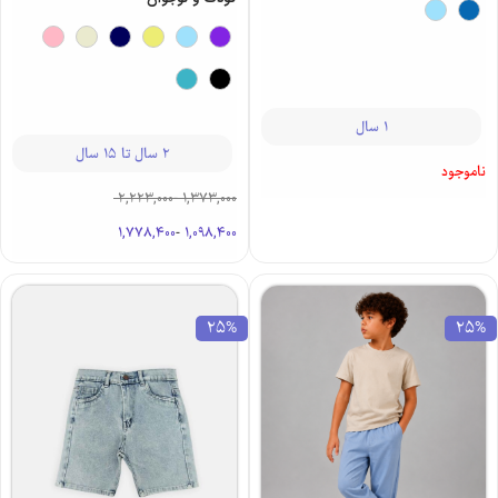
1 سال
2 سال تا 15 سال
ناموجود
2,223,000
-
1,373,000
1,778,400
-
1,098,400
25%
25%