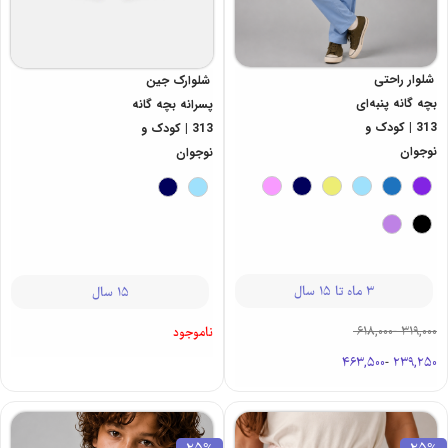
شلوار راحتی
شلوارک جین
بچه گانه پنبه‌ای
پسرانه بچه گانه
313 | کودک و
313 | کودک و
نوجوان
نوجوان
3 ماه تا 15 سال
15 سال
618,000
-
319,000
ناموجود
463,500
-
239,250