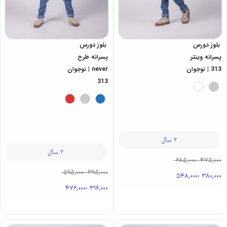
بلوز دورس
بلوز دورس
پسرانه وینتر
پسرانه طرح
313 | نوجوان
never | نوجوان
313
2 سال
2 سال
685,000
-
475,000
595,000
-
395,000
548,000
-
380,000
476,000
-
316,000