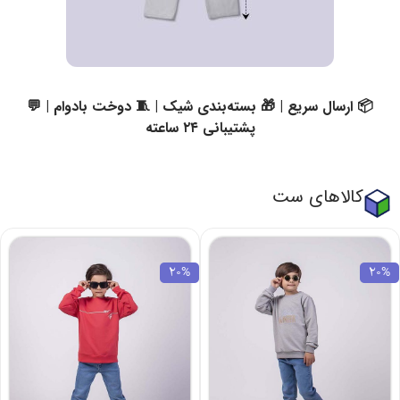
📦 ارسال سریع | 🎁 بسته‌بندی شیک | 🧵 دوخت بادوام | 💬
پشتیبانی ۲۴ ساعته
کالاهای ست
20%
20%