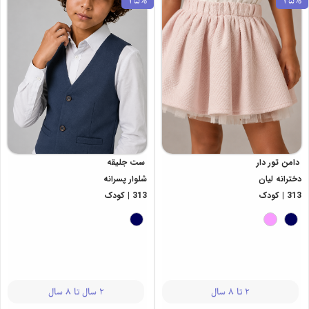
25%
25%
دامن تور دار
ست جلیقه
دخترانه لیان
شلوار پسرانه
313 | کودک
313 | کودک
2 تا 8 سال
2 سال تا 8 سال