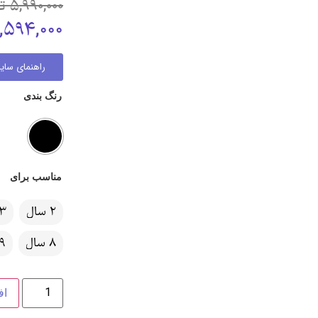
5,990,000
ت
,594,000
راهنمای سایز
رنگ بندی
مناسب برای
2 سال
3 سال
8 سال
9 تا 11 سا
اف