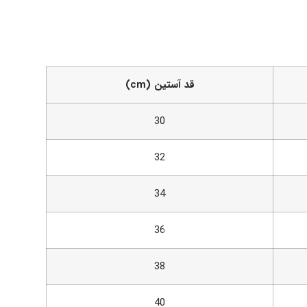
قد آستین (cm)
30
32
34
36
38
40