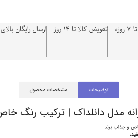
وزه
تعویض کالا تا 14 روز
ارسال رایگان بالای 1,500,000 توما
توضیحات
مشخصات محصول
نه مدل دانلداک | ترکیب رنگ خاص و 
ص و جذاب برند
ید
،