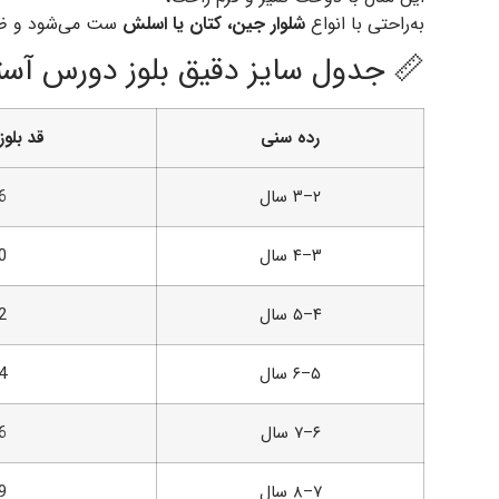
به‌راحتی با انواع
شلوار جین، کتان یا اسلش
ست می‌شود و ظ
📏 جدول سایز دقیق بلوز دورس آستی
رده سنی
قد بلوز (
۲–۳ سال
6
۳–۴ سال
0
۴–۵ سال
2
۵–۶ سال
4
۶–۷ سال
6
۷–۸ سال
9