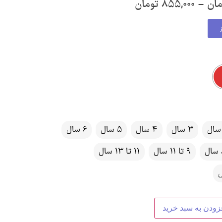
مان
–
855,000
تومان
3 سال
4 سال
5 سال
6 سال
ل
9 تا 11 سال
11 تا 13 سال
زودن به سبد خرید