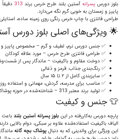
بلوز دورس
پسرانه
آستین بلند طرح خرس برند
313
دقیقاً 
پاییز و زمستان به خوبی گرم نگه می‌دارد.
طراحی فانتزی با چاپ خرس رنگی روی زمینه ساده، استایلی ک
🌟 ویژگی‌های اصلی بلوز دورس آس
✅ جنس دورس نرم، لطیف و گرم – مخصوص پاییز و 
✅ طراحی فانتزی طرح خرس – مورد علاقه کودکان
✅ دوخت مقاوم و باکیفیت – ماندگار پس از شست‌وش
✅ رنگ‌بندی جذاب: قرمز و ذغالی
✅ سایزبندی کامل از ۲ تا ۱۵ سال
✅ مناسب برای مدرسه، گردش، مهمانی و استفاده روزم
✅ تولید برند معتبر 313 – شناخته‌شده در حوزه پوشاک بچه‌گانه
👕 جنس و کیفیت
پارچه دورس به‌کاررفته در این
بلوز پسرانه آستین بلند
باعث ش
الیاف باکیفیت استفاده‌شده علاوه بر سبکی، دوام بالایی دا
این ویژگی برای والدینی که به دنبال
پوشاک بچه گانه
ماندگار
بلوز دورس طرح خرس به گونه‌ای طراحی شده در عین حال است