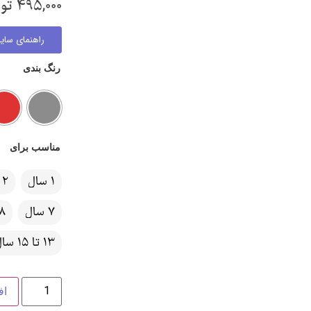
495,000
تو
راهنمای سایز
رنگ بندی
مناسب برای
1 سال
2 سال
7 سال
8 سا
13 تا 15 سال
اف