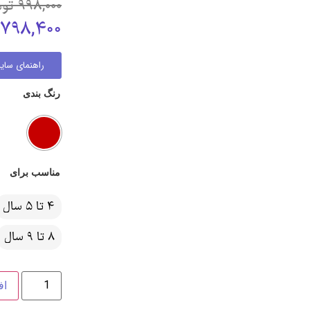
998,000
توم
798,400
راهنمای سایز
رنگ بندی
مناسب برای
4 تا 5 سال
8 تا 9 سال
اف