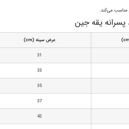
 مناسب می‌کند.
 پسرانه یقه جین
عرض سینه (cm)
31
33
35
37
42