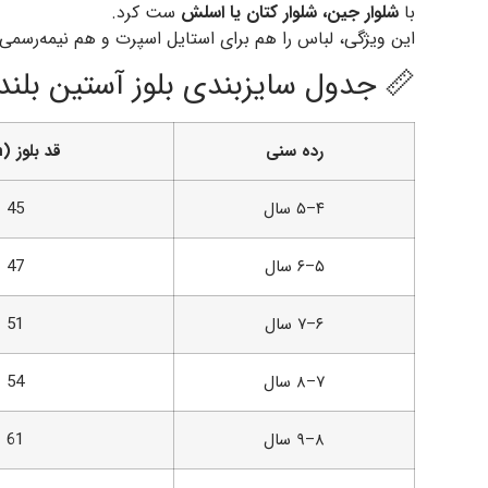
با
شلوار جین، شلوار کتان یا اسلش
ست کرد.
این ویژگی، لباس را هم برای استایل اسپرت و هم نیمه‌رسمی
📏 جدول سایزبندی بلوز آستین بلند
رده سنی
قد بلوز (cm)
۴–۵ سال
45
۵–۶ سال
47
۶–۷ سال
51
۷–۸ سال
54
۸–۹ سال
61