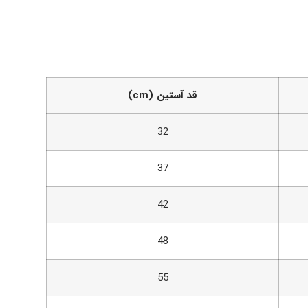
قد آستین (cm)
32
37
42
48
55