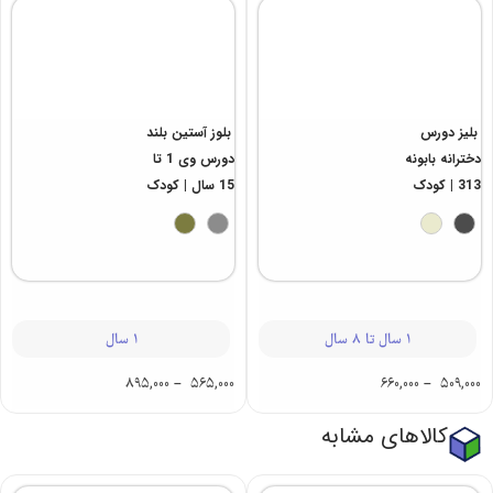
بلیز دورس
بلوز آستین بلند
دخترانه بابونه
دورس وی 1 تا
313 | کودک
15 سال | کودک
1 سال تا 8 سال
1 سال
895,000
–
565,000
660,000
–
509,000
کالاهای مشابه