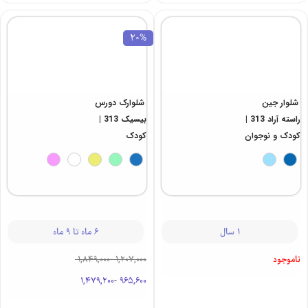
20%
شلوار جین
شلوارک دورس
راسته آراد 313 |
بیسیک 313 |
کودک و نوجوان
کودک
1 سال
6 ماه تا 9 ماه
ناموجود
1,849,000
-
1,207,000
1,479,200
-
965,600