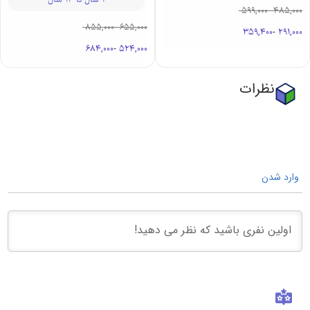
599,000
-
485,000
855,000
-
655,000
359,400
-
291,000
684,000
-
524,000
نظرات
وارد شدن