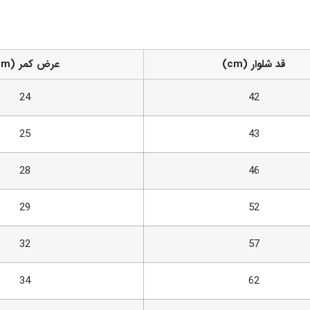
قد شلوار (cm)
عرض کمر (cm)
24
42
25
43
28
46
29
52
32
57
34
62