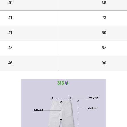
40
68
41
73
41
80
45
85
46
90