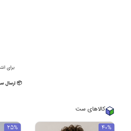
برای انت
📦 ارسال سر
کالاهای ست
25%
40%