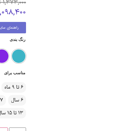
1,373,000
ت
1,098,400
راهنمای سایز
رنگ بندی
مناسب برای
6 تا 9 ماه
6 سال
7 سال
13 تا 15 سال