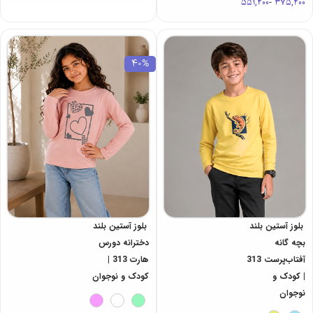
551,200
-
375,200
40%
بلوز آستین بلند
بلوز آستین بلند
بچه گانه
دخترانه دورس
آفتاب‌پرست 313
هارت 313 |
| کودک و
کودک و نوجوان
نوجوان