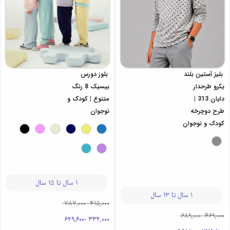
بلیز آستین بلند
بلوز دورس
یکرو طرحدار
بیسیک 8 رنگ
دایان 313 |
متنوع | کودک و
طرح دوچرخه
نوجوان
کودک و نوجوان
1 سال تا 15 سال
1 سال تا 13 سال
787,000
-
415,000
689,000
-
469,000
629,600
-
332,000