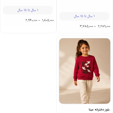
1 سال تا 15 سال
1 سال تا 15 سال
2,940,000
–
1,805,000
3,785,000
–
2,289,000
بلوز دخترانه مینا