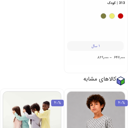
313 | کودک
1 سال
829,000
–
646,000
کالاهای مشابه
20%
20%