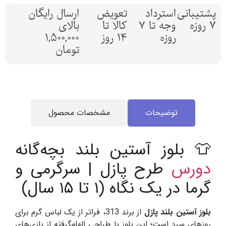
پشتیبانی
استرداد
تعویض
ارسال رایگان
7 روزه
وجه تا 7
کالا تا
بالای
روزه
14 روز
1,500,000
تومان
توضیحات
مشخصات محصول
👕 بلوز آستین بلند بچه‌گانه
دورس
طرح پازل | سرگرمی و
گرما در یک نگاه (۱ تا ۱۵ سال)
بلوز آستین بلند پازل
از برند 313، فراتر از یک لباس گرم برای
روزهای سرد است؛ این بلوز با طراحی الهام‌گرفته از بازی‌های