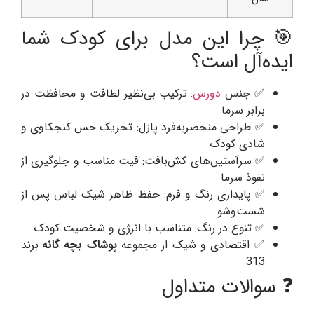
🎯 چرا این مدل برای کودک شما
ایده‌آل است؟
✅ جنس
دورس
: ترکیب بی‌نظیر لطافت و محافظت در
برابر سرما
✅ طراحی منحصربه‌فرد پازل: تحریک حس کنجکاوی و
شادی کودک
✅ سرآستین‌های کش‌بافت: فیت مناسب و جلوگیری از
نفوذ سرما
✅ پایداری رنگ و فرم: حفظ ظاهر شیک لباس پس از
شست‌وشو
✅ تنوع در رنگ: متناسب با انرژی و شخصیت کودک
✅ اقتصادی و شیک از مجموعه
پوشاک بچه گانه
برند
313
❓ سوالات متداول