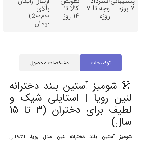
پشتیبانی
استرداد
تعویض
ارسال رایگان
7 روزه
وجه تا 7
کالا تا
بالای
روزه
14 روز
1,500,000
تومان
توضیحات
مشخصات محصول
👗 شومیز آستین بلند دخترانه
لنین رویا | استایلی شیک و
لطیف برای دختران (۳ تا ۱۵
سال)
شومیز آستین بلند دخترانه لنین مدل رویا
، انتخابی