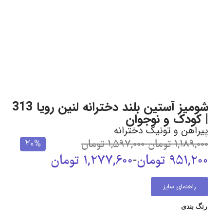
شومیز آستین بلند دخترانه لنین رویا 313
| کودک و نوجوان
پیراهن و تونیک دخترانه
1,189,000
تومان
-
1,597,000
تومان
20%
951,200
تومان
-
1,277,600
تومان
راهنمای سایز
رنگ بندی