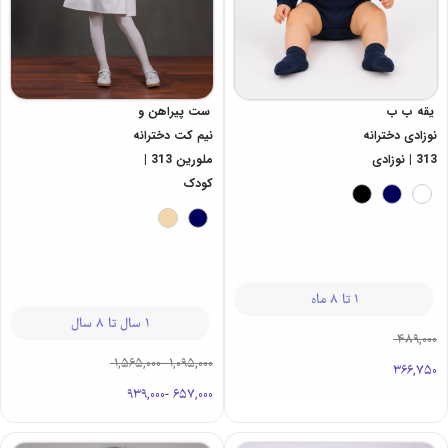
ست پیراهن و
یقه ب ب
نیم کت دخترانه
نوزادی دخترانه
ملورین 313 |
313 | نوزادی
کودک
1 تا 8 ماه
1 سال تا 8 سال
489,000
1,565,000
-
1,095,000
366,750
939,000
-
657,000