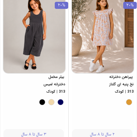
20%
20%
پیراهن دخترانه
بیلر مخمل
نخ پنبه ای گلناز
دخترانه لمیس
313 | کودک
313 | کودک
2 سال تا 8 سال
3 سال تا 8 سال