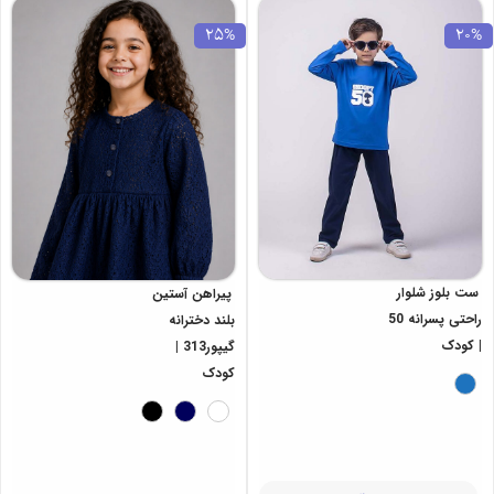
25%
20%
ست بلوز شلوار
پیراهن آستین
راحتی پسرانه 50
بلند دخترانه
| کودک
گیپور313 |
کودک