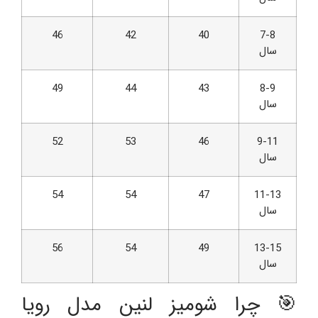
46
42
40
7-8
سال
49
44
43
8-9
سال
52
53
46
9-11
سال
54
54
47
11-13
سال
56
54
49
13-15
سال
🎯 چرا شومیز لنین مدل رویا