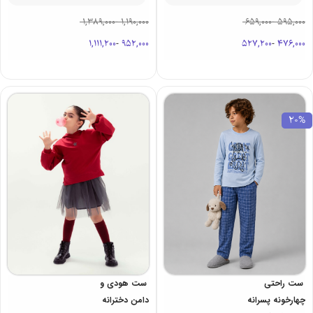
1,389,000
-
1,190,000
659,000
-
595,000
1,111,200
-
952,000
527,200
-
476,000
20%
ست راحتی
ست هودی و
چهارخونه پسرانه
دامن دخترانه