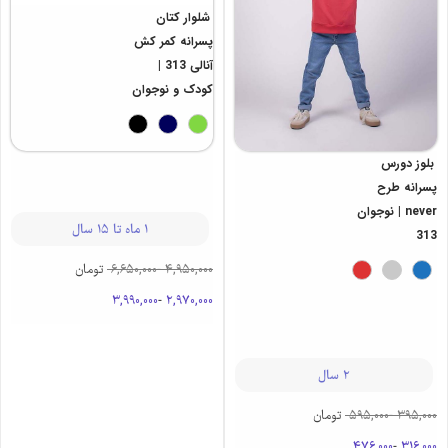
شلوار کتان
پسرانه کمر کش
آنالی 313 |
کودک و نوجوان
بلوز دورس
پسرانه طرح
never | نوجوان
1 ماه تا 15 سال
313
4,950,000
-
6,650,000
تومان
3,990,000
-
2,970,000
2 سال
395,000
-
595,000
تومان
476,000
-
316,000