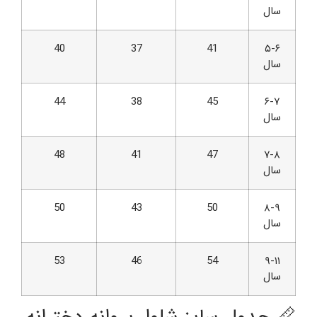
سال
40
37
41
۵-۶
سال
44
38
45
۶-۷
سال
48
41
47
۷-۸
سال
50
43
50
۸-۹
سال
53
46
54
۹-۱۱
سال