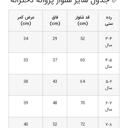
📏 جدول سایز شلوار پروانه دخترانه
رده
قد شلوار
فاق
عرض کمر
سنی
(cm)
(cm)
(cm)
34
29
52
۳-۴
سال
33
37
60
۴-۵
سال
38
43
64
۵-۶
سال
39
48
70
۶-۷
سال
40
52
72
۷-۸