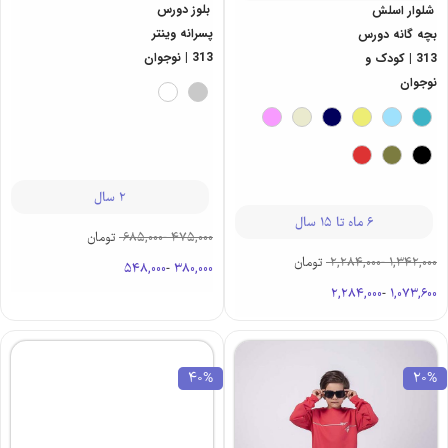
بلوز دورس
شلوار اسلش
پسرانه وینتر
بچه گانه دورس
313 | نوجوان
313 | کودک و
نوجوان
2 سال
6 ماه تا 15 سال
475,000
-
685,000
تومان
1,342,000
-
2,284,000
تومان
548,000
-
380,000
2,284,000
-
1,073,600
40%
20%