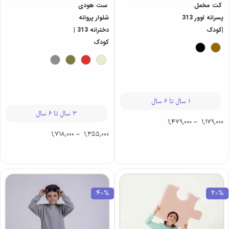
کت مخمل
ست هودی
پسرانه لوور 313
شلوار پروانه
|کودک
دخترانه 313 |
کودک
1 سال تا 6 سال
3 سال تا 6 سال
1,479,000
–
1,179,000
1,718,000
–
1,355,000
40%
20%