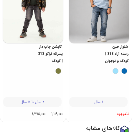
شلوار جین
کاپشن چاپ‌ دار
راسته آراد 313 |
پسرانه آراکو 313
کودک و نوجوان
| کودک
1 سال
2 سال تا 5 سال
ناموجود
1,119,000
–
1,795,000
کالاهای مشابه