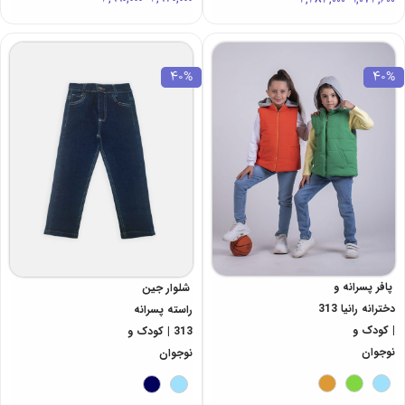
40%
40%
پافر پسرانه و
شلوار جین
دخترانه رانیا 313
راسته پسرانه
| کودک و
313 | کودک و
نوجوان
نوجوان