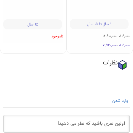
1 سال تا 15 سال
15 سال
12,600,000
-
819,000
ناموجود
7,560,000
-
819,000
نظرات
وارد شدن