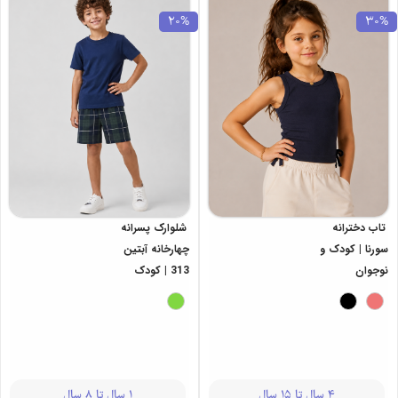
20%
30%
تاب دخترانه
شلوارک پسرانه
سورنا | کودک و
چهارخانه آبتین
نوجوان
313 | کودک
4 سال تا 15 سال
1 سال تا 8 سال