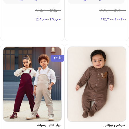
705,000
-
595,000
879,000
-
572,000
564,000
-
476,000
615,300
-
400,400
25%
سرهمی نوزادی
بیلر کتان پسرانه