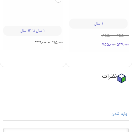
1 سال
1 سال تا 13 سال
855,000
-
655,000
239,000
–
195,000
755,000
-
524,000
نظرات
وارد شدن