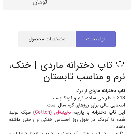
تومان
توضیحات
مشخصات محصول
🤍 تاپ دخترانه ماردی | خنک،
نرم و مناسب تابستان
تاپ دخترانه ماردی
از برند
313 با طراحی ساده، نرم و کودک‌پسند
انتخابی عالی برای روزهای گرم سال است.
این
تاپ دخترانه
با پارچه
نخ‌پنبه‌ای (Cotton)
سبک تولید
شده تا کودک در طول روز احساس خنکی و راحتی داشته
باشد.
رنگ‌بندی شیک و خنثی آن باعث می‌شود با انواع شلوارک و