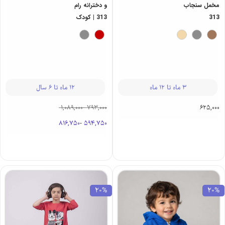
مخمل سنجاب
و دخترانه رام
313
313 | کودک
3 ماه تا 12 ماه
12 ماه تا 6 سال
1,089,000
-
793,000
625,000
816,750
-
594,750
20%
20%