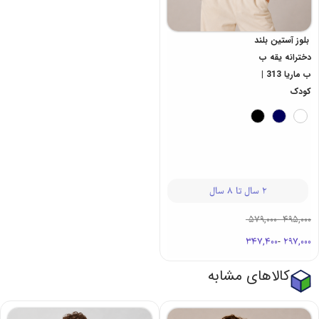
بلوز آستین بلند
دخترانه یقه ب
ب ماریا 313 |
کودک
2 سال تا 8 سال
579,000
-
495,000
347,400
-
297,000
کالاهای مشابه