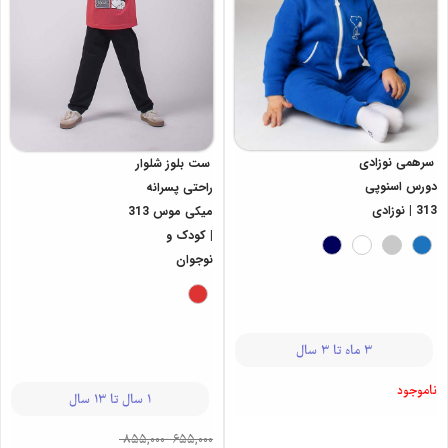
سرهمی نوزادی
ست بلوز شلوار
دورس اسنوپی
راحتی پسرانه
313 | نوزادی
میکی موس 313
| کودک و
نوجوان
3 ماه تا 3 سال
ناموجود
1 سال تا 13 سال
855,000
-
655,000