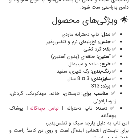
دامن به‌راحتی ست شود.
🌟 ویژگی‌های محصول
✅
مدل:
تاپ دخترانه ماردی
✅
جنس:
نخ‌پنبه‌ای نرم و تنفس‌پذیر
✅
یقه:
گرد کشی
✅
آستین:
حلقه‌ای (بدون آستین)
✅
طرح:
ساده و مینیمال
✅
رنگ‌بندی:
رگ شیری، سفید
✅
سایزبندی:
3 تا 8 سال
✅
برند:
313
✅
مناسب برای:
تابستان، خانه، مهدکودک، گردش،
زیرسارافونی
✅
دسته:
تاپ دخترانه |
لباس بچه‌گانه
| پوشاک
بچه‌گانه
این تاپ به دلیل پارچه سبک و تنفس‌پذیر،
برای تابستان انتخابی ایده‌آل است و روی تن کاملاً راحت و
خوش‌فرم می‌ایستد.