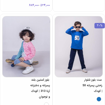
684,000
-
524,000
20%
ست بلوز شلوار
بلوز آستین بلند
راحتی پسرانه 50
پسرانه و دخترانه
| کودک
آرتا 313 | کودک
و نوجوان