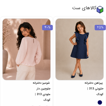
کالاهای ست
40%
25%
پیراهن دخترانه
شومیز دخترانه
حلزونی 313 |
جلوچین دار
کودک
ملودی 313 |
کودک