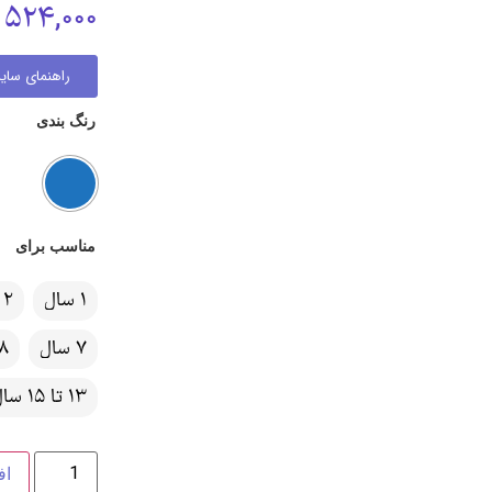
524,000
راهنمای سایز
رنگ بندی
مناسب برای
1 سال
2 سال
7 سال
8 سا
13 تا 15 سال
اف