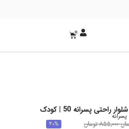
0
ر راحتی پسرانه 50 | کودک
سرانه
مان
-
855,000
تومان
20%