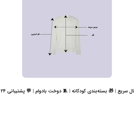
ل سریع | 🎁 بسته‌بندی کودکانه | 🧵 دوخت بادوام | 💬 پشتیبانی ۲۴ ساعته