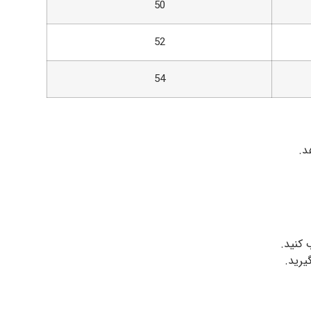
50
52
54
د.
 کنید.
یرید.