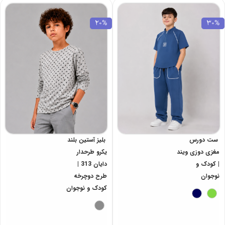
20%
30%
ست دورس
بلیز آستین بلند
مغزی دوزی ویند
یکرو طرحدار
| کودک و
دایان 313 |
نوجوان
طرح دوچرخه
کودک و نوجوان