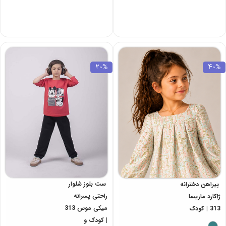
20%
40%
ست بلوز شلوار
پیراهن دخترانه
راحتی پسرانه
ژاکارد ماریسا
میکی موس 313
313 | کودک
| کودک و