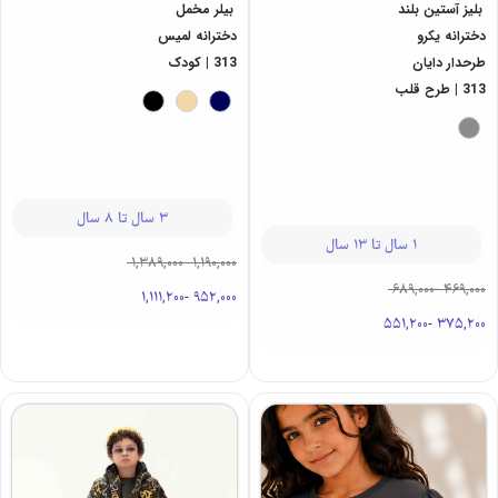
بلیز آستین بلند
بیلر مخمل
دخترانه یکرو
دخترانه لمیس
طرحدار دایان
313 | کودک
313 | طرح قلب
3 سال تا 8 سال
1 سال تا 13 سال
1,389,000
-
1,190,000
689,000
-
469,000
1,111,200
-
952,000
551,200
-
375,200