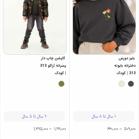
بلیز دورس
کاپشن چاپ‌ دار
دخترانه بابونه
پسرانه آراکو 313
313 | کودک
| کودک
1 سال تا 8 سال
2 سال تا 5 سال
1,795,000
–
1,119,000
660,000
–
509,000