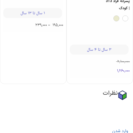
بلوز آستین بلند
زیرپوش رکابی
پسرانه و دخترانه
پسرانه فراد 313
آرتا 313 | کودک
| کودک
و نوجوان
3 سال تا 4 سال
1 سال تا 13 سال
2,100,000
239,000
–
195,000
1,260,000
نظرات