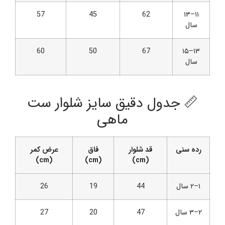
57
45
62
۱۱–۱۳
سال
60
50
67
۱۳–۱۵
سال
📏 جدول دقیق سایز شلوار ست
ماهی
رده سنی
قد شلوار
فاق
عرض کمر
(cm)
(cm)
(cm)
۱–۲ سال
44
19
26
۲–۳ سال
47
20
27