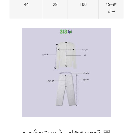
44
28
100
۱۳–۱۵
سال