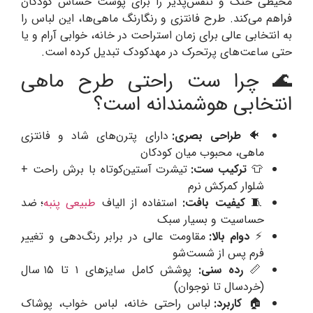
محیطی خنک و تنفس‌پذیر را برای پوست حساس کودکان
فراهم می‌کند. طرح فانتزی و رنگارنگ ماهی‌ها، این لباس را
به انتخابی عالی برای زمان استراحت در خانه، خوابی آرام و یا
حتی ساعت‌های پرتحرک در مهدکودک تبدیل کرده است.
🌊 چرا ست راحتی طرح ماهی
انتخابی هوشمندانه است؟
🐠
طراحی بصری:
دارای پترن‌های شاد و فانتزی
ماهی، محبوب میان کودکان
👕
ترکیب ست:
تیشرت آستین‌کوتاه با برش راحت +
شلوار کمرکش نرم
🧵
کیفیت بافت:
استفاده از الیاف
طبیعی پنبه
؛ ضد
حساسیت و بسیار سبک
⚡
دوام بالا:
مقاومت عالی در برابر رنگ‌دهی و تغییر
فرم پس از شست‌شو
📏
رده سنی:
پوشش کامل سایزهای ۱ تا ۱۵ سال
(خردسال تا نوجوان)
🏠
کاربرد:
لباس راحتی خانه، لباس خواب، پوشاک