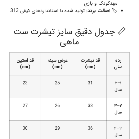
مهدکودک و بازی
🏷️
اصالت برند:
تولید شده با استانداردهای کیفی 313
📏 جدول دقیق سایز تیشرت ست
ماهی
رده
قد تیشرت
عرض سینه
قد آستین
سنی
(cm)
(cm)
(cm)
23
25
31
۱–۲
سال
27
26
33
۲–۳
سال
30
29
36
۳–۴
سال