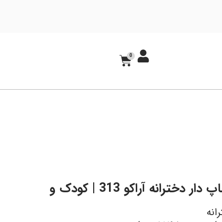
0
کاپشن چاپ‌ دار دخترانه آراکو 313 | کودک و
انه