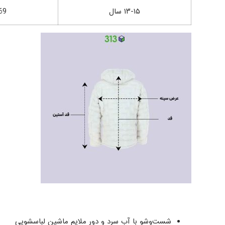
۱۳-۱۵ سال
69
شست‌وشو با آب سرد و دور ملایم ماشین لباسشویی