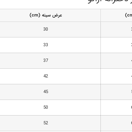
عرض سینه (cm)
30
33
37
42
45
50
52