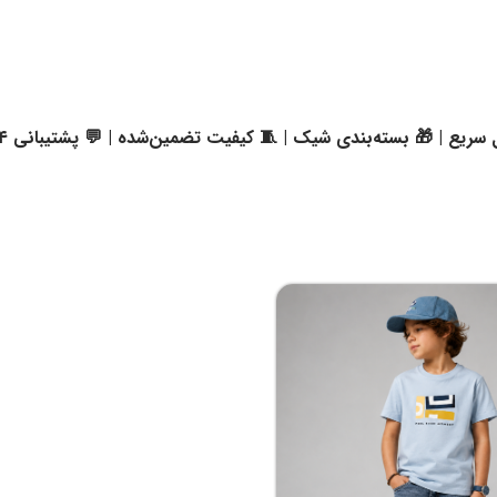
سریع | 🎁 بسته‌بندی شیک | 🧵 کیفیت تضمین‌شده | 💬 پشتیبانی ۲۴ ساعته