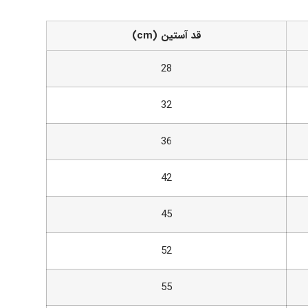
قد آستین (cm)
28
32
36
42
45
52
55