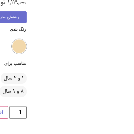
1,119,000
تو
راهنمای سایز
رنگ بندی
مناسب برای
1 و 2 سال
8 و 9 سال
اف