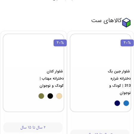
کالاهای ست
20%
20%
شلوار کتان
دخترانه مهتاب |
کودک و نوجوان
شلوار جین بگ
دخترانه شراره
2 سال تا 15 سال
313 | کودک و