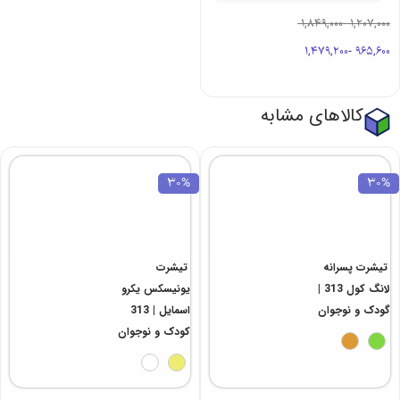
6 ماه تا 9 ماه
1,849,000
-
1,207,000
1,479,200
-
965,600
کالاهای مشابه