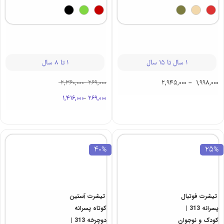
689,000
-
469,000
431,200
-
352,000
551,200
-
375,200
40%
پافر پسرانه
تیشرت آستین
امبوردی آرمین
کوتاه پسرانه
313 | کودک و
دایناسور 313 |
نوجوان
کودک
1 سال تا 15 سال
1 تا 8 سال