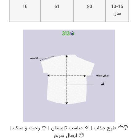
16
61
80
13-15
سال
🧑‍🦰 طرح جذاب | 🌞 مناسب تابستان | 👕 راحت و سبک |
📦 ارسال سریع