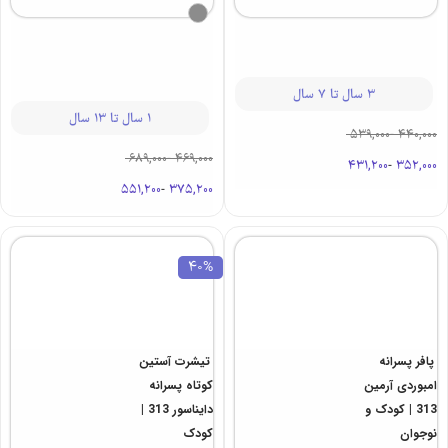
20%
20%
تیشرت آستین
بلیز آستین بلند
کوتاه پسرانه
یکرو طرحدار
چریکی 313 |
دایان 313 |
کودک ونوجوان
طرح دوچرخه
کودک و نوجوان
3 سال تا 7 سال
1 سال تا 13 سال
539,000
-
440,000