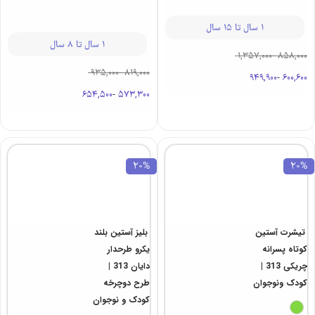
30%
30%
تیشرت پسرانه
تیشرت
لانگ کول 313 |
یونیسکس یکرو
گودک و نوجوان
اسمایل | 313
کودک و نوجوان
1 سال تا 15 سال
1 سال تا 8 سال
1,357,000
-
858,000
935,000
-
819,000
949,900
-
600,600
654,500
-
573,300