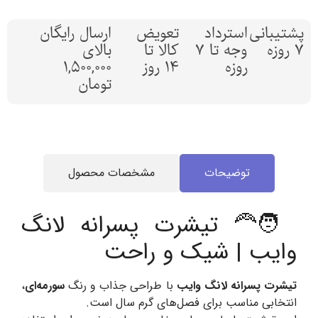
پشتیبانی
استرداد
تعویض
ارسال رایگان
7 روزه
وجه تا 7
کالا تا
بالای
روزه
14 روز
1,500,000
تومان
توضیحات
مشخصات محصول
🧑‍🦰 تیشرت پسرانه لانگ
وایب | شیک و راحت
تیشرت پسرانه لانگ وایب
با طراحی جذاب و رنگ
سورمه‌ای
،
انتخابی مناسب برای فصل‌های گرم سال است.