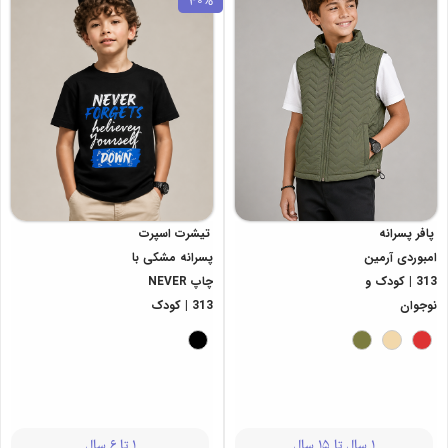
40%
پافر پسرانه
تیشرت اسپرت
امبوردی آرمین
پسرانه مشکی با
313 | کودک و
چاپ NEVER
نوجوان
313 | کودک
1 سال تا 15 سال
1 تا 6 سال