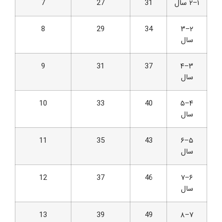
۱–۲ سال
31
27
7
8
29
34
۲–۳
سال
9
31
37
۳–۴
سال
10
33
40
۴–۵
سال
11
35
43
۵–۶
سال
12
37
46
۶–۷
سال
13
39
49
۷–۸