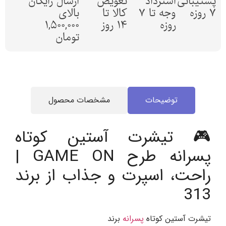
پشتیبانی
استرداد
تعویض
ارسال رایگان
7 روزه
وجه تا 7
کالا تا
بالای
روزه
14 روز
1,500,000
تومان
توضیحات
مشخصات محصول
🎮 تیشرت آستین کوتاه
پسرانه طرح GAME ON |
راحت، اسپرت و جذاب از برند
313
تیشرت آستین کوتاه
پسرانه
برند