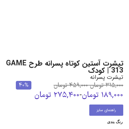
تیشرت آستین کوتاه پسرانه طرح GAME
313 | کودک
تیشرت پسرانه
315,000
تومان
-
459,000
تومان
40%
189,000
تومان
-
275,400
تومان
راهنمای سایز
رنگ بندی