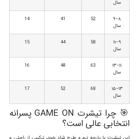
سال
14
41
52
۸–۹
سال
15
44
58
۹–۱۱
سال
16
48
63
۱۱–۱۳
سال
17
52
68
۱۳–۱۵
سال
🎯 چرا تیشرت GAME ON پسرانه
انتخابی عالی است؟
این تیشرت با پارچه نرم و طرح شاد خود، ترکیبی از راحتی و