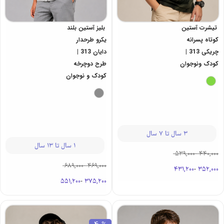
تیشرت آستین
بلیز آستین بلند
کوتاه پسرانه
یکرو طرحدار
چریکی 313 |
دایان 313 |
کودک ونوجوان
طرح دوچرخه
کودک و نوجوان
3 سال تا 7 سال
1 سال تا 13 سال
539,000
-
440,000
689,000
-
469,000
431,200
-
352,000
551,200
-
375,200