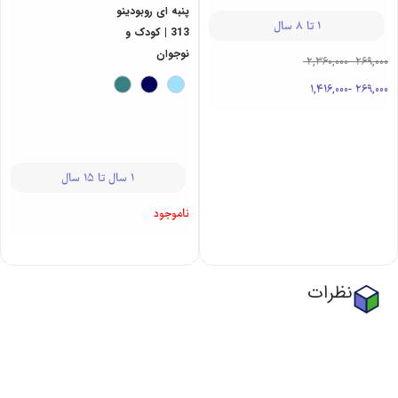
دایناسور 313 |
پنبه ای روبودینو
کودک
313 | کودک و
نوجوان
1 تا 8 سال
1 سال تا 15 سال
2,360,000
-
269,000
ناموجود
1,416,000
-
269,000
نظرات