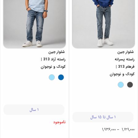
شلوار جین
شلوار جین
راسته پسرانه
راسته آراد 313 |
فرهام 313 |
کودک و نوجوان
کودک و نوجوان
1 سال
1 سال تا 15 سال
ناموجود
1,936,000
–
1,129,000