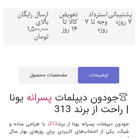
پشتیبانی
استرداد
تعویض
ارسال رایگان
7 روزه
وجه تا 7
کالا تا
بالای
روزه
14 روز
1,500,000
تومان
توضیحات
مشخصات محصول
👚جودون دیپلمات
پسرانه
یونا
| راحت از برند 313
جودون دیپلمات پسرانه یونا از برند
313
، با طراحی ساده و
شیک، یکی از انتخاب‌های کاربردی برای روزهای بهار سال