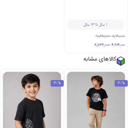
1 سال تا 13 سال
10,890,000
-
8,190,000
6,534,000
-
4,914,000
کالاهای مشابه
30%
30%