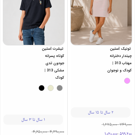
تونیک آستین
تیشرت آستین
چیتدار دخترانه
کوتاه پسرانه
مهتاب 313 |
جودون تدی
کودک و نوجوان
مشکی 313 |
کودک
2 سال تا 15 سال
1 سال تا 3 سال
1,275,000
-
749,000
4,650,000
-
4,390,000
1,020,000
-
599,200