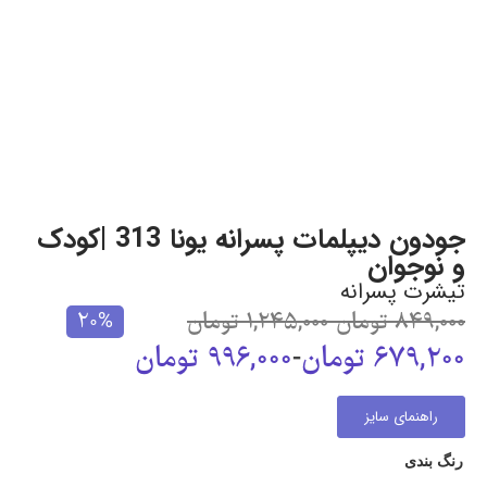
جودون دیپلمات پسرانه یونا 313 |کودک
و نوجوان
تیشرت پسرانه
849,000
تومان
-
1,245,000
تومان
20%
679,200
تومان
-
996,000
تومان
راهنمای سایز
رنگ بندی