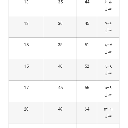
13
35
44
۵–۶
سال
13
36
45
۶–۷
سال
15
38
51
۷–۸
سال
15
40
52
۸–۹
سال
17
45
56
۹–۱۱
سال
20
49
64
۱۱–۱۳
سال