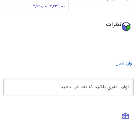
2,790,000
-
2,634,000
نظرات
وارد شدن