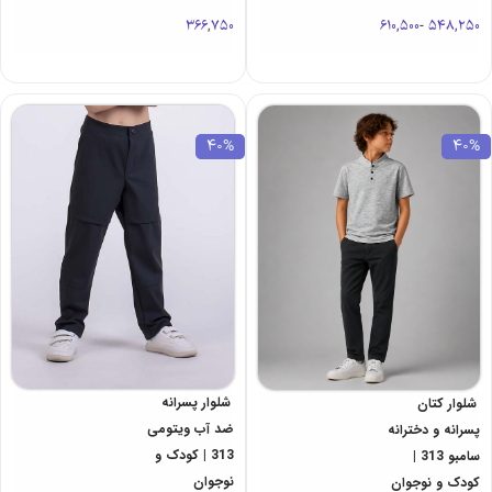
366,750
610,500
-
548,250
40%
40%
شلوار پسرانه
شلوار کتان
ضد آب ویتومی
پسرانه و دخترانه
313 | کودک و
سامبو 313 |
نوجوان
کودک و نوجوان