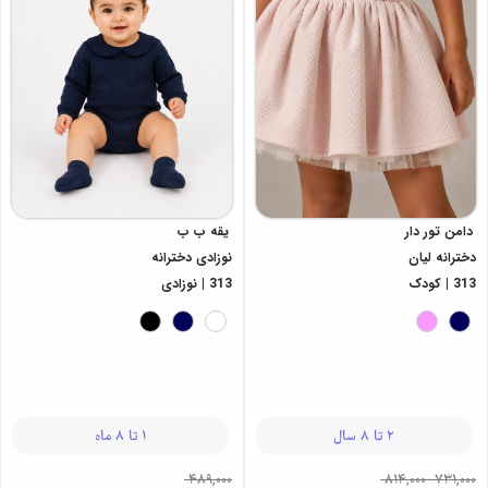
دامن تور دار
یقه ب ب
دخترانه لیان
نوزادی دخترانه
313 | کودک
313 | نوزادی
2 تا 8 سال
1 تا 8 ماه
489,000
814,000
-
731,000