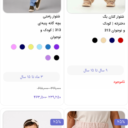
شلوار راحتی
شلوار کتان بگ
بچه گانه پنبه‌ای
دخترانه | کودک
313 | کودک و
و نوجوان 313
نوجوان
9 سال تا 15 سال
3 ماه تا 15 سال
ناموجود
618,000
-
319,000
463,500
-
239,250
25%
25%