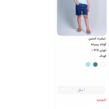
تیشرت آستین
کوتاه پسرانه
تهران 313 |
کودک
1 سال
ناموجود