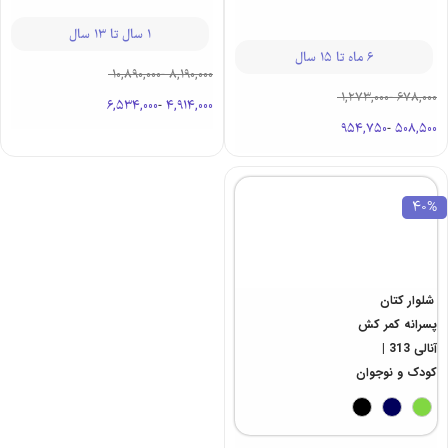
1 سال تا 13 سال
6 ماه تا 15 سال
10,890,000
-
8,190,000
1,273,000
-
678,000
6,534,000
-
4,914,000
954,750
-
508,500
40%
شلوار کتان
پسرانه کمر کش
آنالی 313 |
کودک و نوجوان