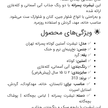
این
تیشرت پسرانه
با دو رنگ جذاب آبی آسمانی و کله‌غازی
ارائه شده
و به‌راحتی با انواع شلوار جین، کتان و شلوارک ست می‌شود.
مناسب خانه، مهد، گردش و استفاده روزمره.
🌟 ویژگی‌های محصول
✅
مدل:
تیشرت آستین کوتاه پسرانه تهران
✅
جنس:
نخ‌پنبه‌ای نرم و خنک
✅
یقه:
گرد
✅
آستین:
کوتاه
✅
رنگ‌بندی:
آبی آسمانی، کله‌غازی
✅
سایزبندی:
۲ تا ۱۵ سال (پیش‌فرض)
✅
برند:
313
✅
مناسب برای:
تابستان، خانه، مهدکودک، گردش،
استایل اسپرت
✅
دسته:
تیشرت پسرانه | لباس بچه‌گانه | پوشاک
بچه‌گانه
این تیشرت با پارچه سبک و رنگ‌بندی جذاب،