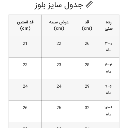
📏 جدول سایز بلوز
رده
قد
عرض سینه
قد آستین
سنی
(cm)
(cm)
(cm)
21
22
26
۰–۳
ماه
23
23
28
۳–۶
ماه
24
24
29
۶–۹
ماه
26
26
32
۹–۱۲
ماه