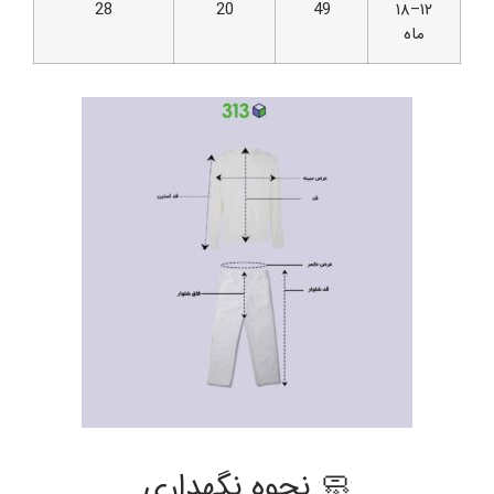
28
20
49
۱۲–۱۸
ماه
🧼 نحوه نگهداری