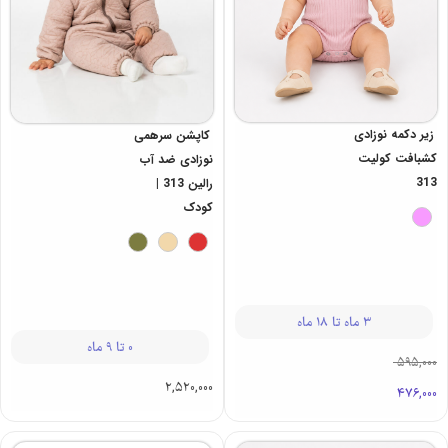
زیر دکمه نوزادی
کاپشن سرهمی
کشبافت کولیت
نوزادی ضد آب
313
رالین 313 |
کودک
3 ماه تا 18 ماه
0 تا 9 ماه
595,000
2,520,000
476,000