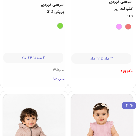
سرهمی نوزادی
سرهمی نوزادی
کشبافت ریرا
چریکی 313
313
3 ماه تا 24 ماه
3 ماه تا 12 ماه
695,000
ناموجود
556,000
20%