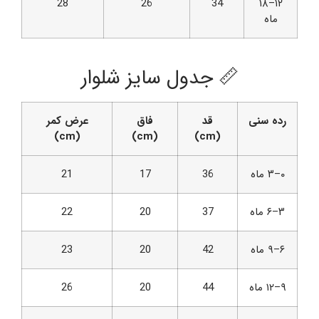
28
26
34
۱۲–۱۸
ماه
📏 جدول سایز شلوار
رده سنی
قد
فاق
عرض کمر
(cm)
(cm)
(cm)
۰–۳ ماه
36
17
21
۳–۶ ماه
37
20
22
۶–۹ ماه
42
20
23
۹–۱۲ ماه
44
20
26