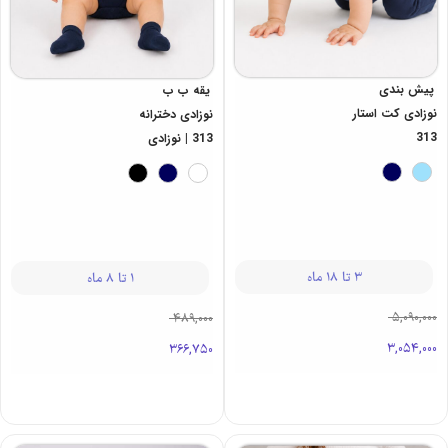
پیش بندی
یقه ب ب
نوزادی کت استار
نوزادی دخترانه
313
313 | نوزادی
3 تا 18 ماه
1 تا 8 ماه
5,090,000
489,000
3,054,000
366,750