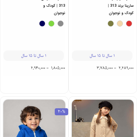
سارینا برند 313 |
313 | کودک و
کودک و نوجوان
نوجوان
1 سال تا 15 سال
1 سال تا 15 سال
2,940,000
–
1,805,000
3,785,000
–
2,289,000
20%