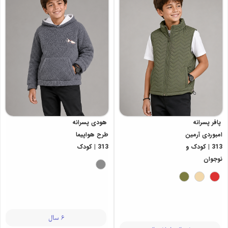
پافر پسرانه
هودی پسرانه
امبوردی آرمین
طرح هواپیما
313 | کودک و
313 | کودک
نوجوان
6 سال