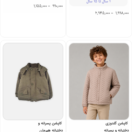
1 سال تا 15 سال
1,155,000
–
990,000
2,945,000
–
1,998,000
کاپشن گلدوزی
کاپشن پسرانه و
دخترانه و پسرانه
دخترانه هیرمان