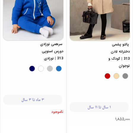
سرهمی نوزادی
پالتو پشمی
دورس اسنوپی
دخترانه لادن
313 | نوزادی
313 | کودک و
نوجوان
3 ماه تا 3 سال
1 سال تا 11 سال
ناموجود
1,855,000