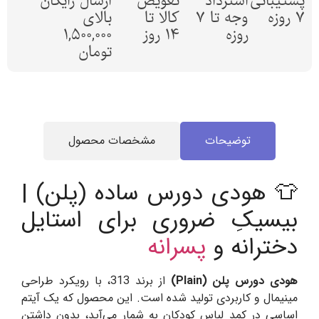
پشتیبانی
استرداد
تعویض
ارسال رایگان
7 روزه
وجه تا 7
کالا تا
بالای
روزه
14 روز
1,500,000
تومان
توضیحات
مشخصات محصول
👕 هودی دورس ساده (پلن) |
بیسیکِ ضروری برای استایل
دخترانه و
پسرانه
هودی دورس پلن (Plain)
از برند 313، با رویکرد طراحی
مینیمال و کاربردی تولید شده است. این محصول که یک آیتم
اساسی در کمد لباس کودکان به شمار می‌آید، بدون داشتن