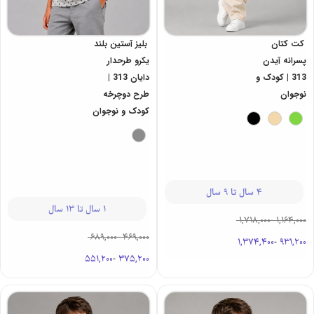
کت کتان
بلیز آستین بلند
پسرانه آیدن
یکرو طرحدار
313 | کودک و
دایان 313 |
نوجوان
طرح دوچرخه
کودک و نوجوان
4 سال تا 9 سال
1 سال تا 13 سال
1,718,000
-
1,164,000
689,000
-
469,000
1,374,400
-
931,200
551,200
-
375,200