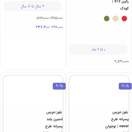
ب ماریا 313 |
رالین 313 |
کودک
کودک
2 سال تا 8 سال
0 تا 9 ماه
579,000
-
495,000
2,520,000
347,400
-
297,000
20%
20%