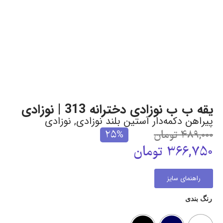
یقه ب ب نوزادی دخترانه 313 | نوزادی
پیراهن دکمه‌دار آستین بلند نوزادی
,
نوزادی
489,000
تومان
25%
366,750
تومان
راهنمای سایز
رنگ بندی