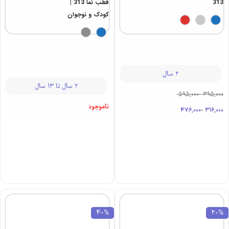
بلوز دورس
بلوز دورس
پسرانه طرح
آستین بلند
never | نوجوان
پسرانه طرح
313
قطب نما 313 |
کودک و نوجوان
2 سال
2 سال تا 13 سال
595,000
-
395,000
ناموجود
476,000
-
316,000