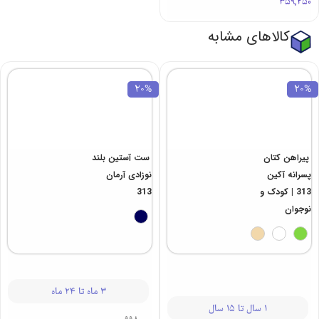
359,250
کالاهای مشابه
20%
20%
پیراهن کتان
ست آستین بلند
پسرانه آکین
نوزادی آرمان
313 | کودک و
313
نوجوان