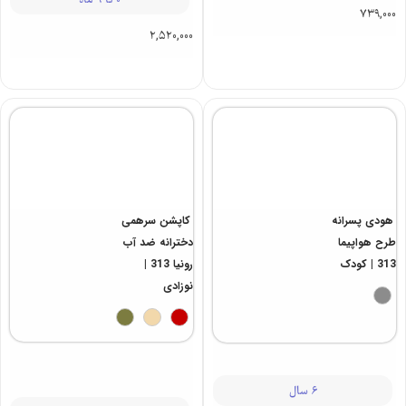
کاپشن سرهمی
نوزادی ضد آب
رالین 313 |
کودک
ست نوزادی
یکرو یونی کورن
313 | نوزادی
0 تا 9 ماه
2,520,000
3 ماه تا 18 ماه