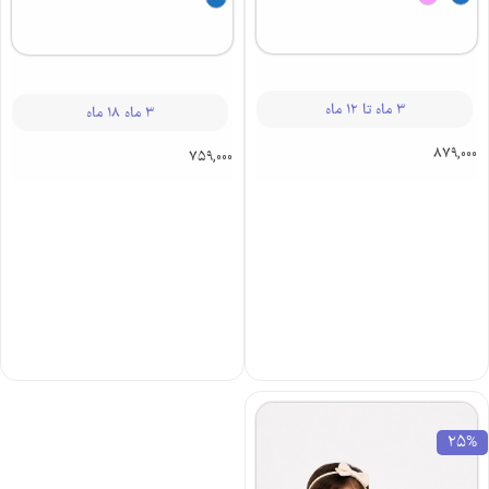
سرهمی نوزادی
یکرو یونی کورن
3 ماه تا 12 ماه
313 | نوزادی
879,000
3 ماه 18 ماه
759,000
25%