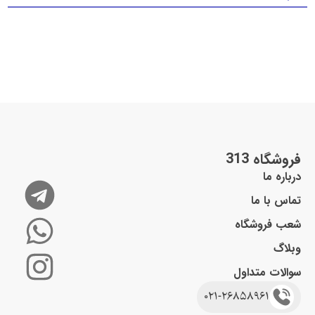
3 ماه تا 9 ماه
1,155,000
–
990,000
2,520,000
نظرات
وارد شدن