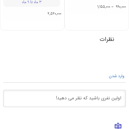
739,000
هودی پسرانه
کاپشن سرهمی
طرح هواپیما
دخترانه ضد آب
313 | کودک
رونیا 313 |
نوزادی
6 سال