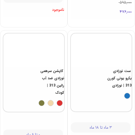
3 ماه تا 18 ماه
2 سال تا 13 سال
595,000
ناموجود
476,000