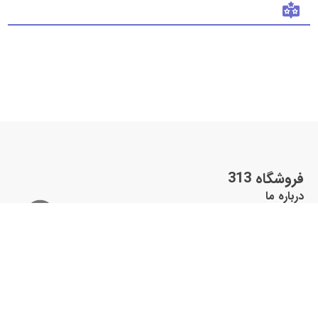
فروشگاه 313
درباره ما
تماس با ما
شعب فروشگاه
وبلاگ
سوالات متداول
021-26858961