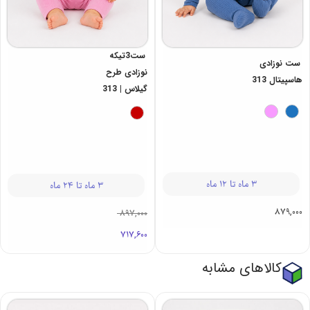
ست3تیکه
ست نوزادی
نوزادی طرح
هاسپیتال 313
گیلاس | 313
3 ماه تا 12 ماه
3 ماه تا 24 ماه
879,000
897,000
717,600
کالاهای مشابه