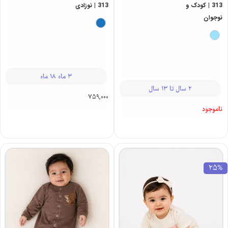
313 | کودک و
313 | نوزادی
نوجوان
3 ماه 18 ماه
2 سال تا 13 سال
759,000
ناموجود
25%