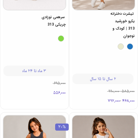
تیشرت دخترانه
سرهمی نوزادی
یکرو خورشید
چریکی 313
313 | کودک و
نوجوان
3 ماه تا 24 ماه
2 سال تا 15 سال
695,000
990,000
-
585,000
556,000
792,000
-
468,000
20%