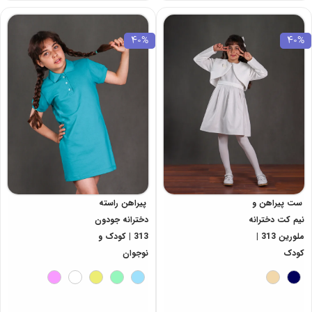
40%
40%
ست پیراهن و
پیراهن راسته
نیم کت دخترانه
دخترانه جودون
ملورین 313 |
313 | کودک و
کودک
نوجوان