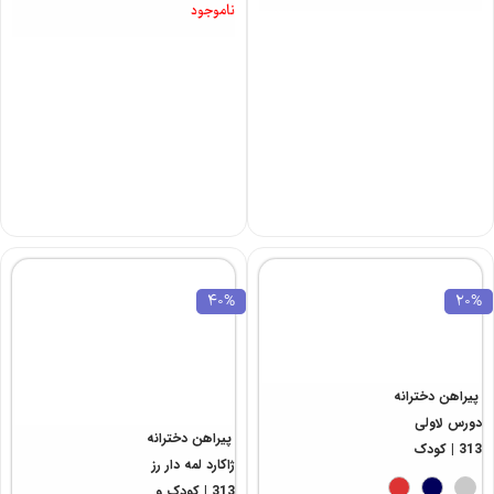
ناموجود
40%
20%
پیراهن دخترانه
دورس لاولی
پیراهن دخترانه
313 | کودک
ژاکارد لمه دار رز
313 | کودک و