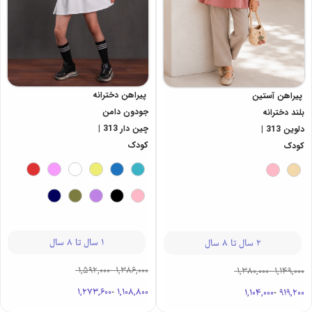
پیراهن دخترانه
پیراهن آستین
جودون دامن
بلند دخترانه
چین دار 313 |
دلوین 313 |
کودک
کودک
1 سال تا 8 سال
2 سال تا 8 سال
1,592,000
-
1,386,000
1,380,000
-
1,149,000
1,273,600
-
1,108,800
1,104,000
-
919,200