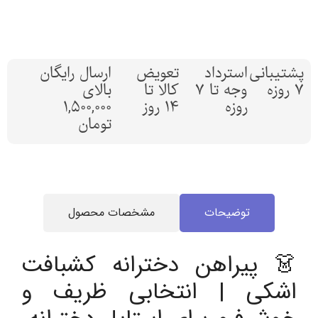
پشتیبانی
استرداد
تعویض
ارسال رایگان
7 روزه
وجه تا 7
کالا تا
بالای
روزه
14 روز
1,500,000
تومان
توضیحات
مشخصات محصول
👗 پیراهن دخترانه کشبافت
اشکی | انتخابی ظریف و