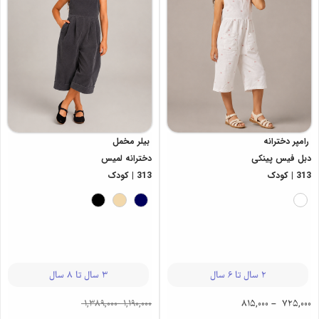
رامپر دخترانه
بیلر مخمل
دبل فیس پینکی
دخترانه لمیس
313 | کودک
313 | کودک
2 سال تا 6 سال
3 سال تا 8 سال
1,389,000
-
1,190,000
815,000
–
725,000