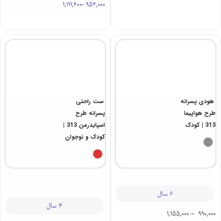
1,111,200
-
952,000
هودی پسرانه
ست راحتی
طرح هواپیما
پسرانه طرح
313 | کودک
اسپایدرمن 313 |
کودک و نوجوان
6 سال
4 سال
1,155,000
–
990,000