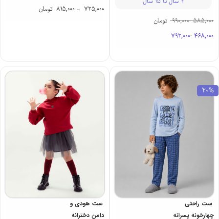
2 سال تا 15 سال
725,000
–
815,000
تومان
585,000
-
990,000
تومان
792,000
-
468,000
20%
ست راحتی
ست هودی و
چهارخونه پسرانه
دامن دخترانه