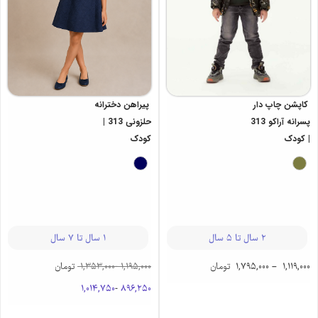
کاپشن چاپ‌ دار
پیراهن دخترانه
پسرانه آراکو 313
حلزونی 313 |
| کودک
کودک
2 سال تا 5 سال
1 سال تا 7 سال
1,119,000
–
1,795,000
تومان
1,195,000
-
1,353,000
تومان
1,014,750
-
896,250