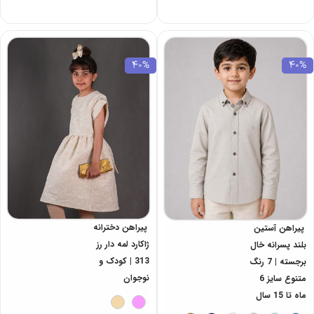
40%
40%
پیراهن دخترانه
پیراهن آستین
ژاکارد لمه دار رز
بلند پسرانه خال
313 | کودک و
برجسته | 7 رنگ
نوجوان
متنوع سایز 6
ماه تا 15 سال