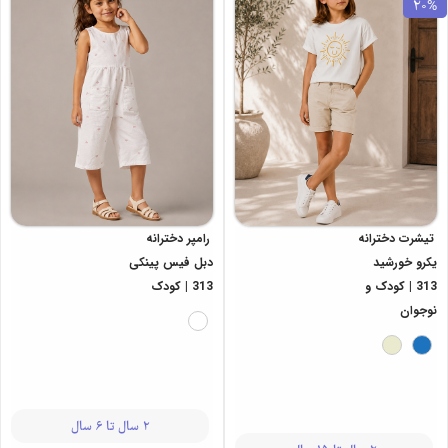
20%
تیشرت دخترانه
رامپر دخترانه
یکرو خورشید
دبل فیس پینکی
313 | کودک و
313 | کودک
نوجوان
2 سال تا 6 سال