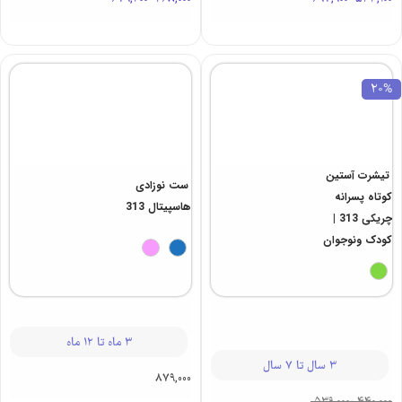
20%
تیشرت آستین
ست نوزادی
کوتاه پسرانه
هاسپیتال 313
چریکی 313 |
کودک ونوجوان
3 ماه تا 12 ماه
3 سال تا 7 سال
879,000
539,000
-
440,000