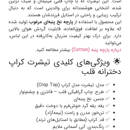
است. این تیشرت که با چاپ قلبی مینیمال و شیک تزئین
شده، انتخابی هوشمندانه برای والدینی است که به دنبال
ترکیب زیبایی و راحتی در استایل فرزندشان هستند.
این محصول با استفاده از
پارچه نخ پنبه‌ای مرغوب
تولید شده
که علاوه بر لطافت فوق‌العاده، قابلیت گردش هوای بالایی
دارد. برای درک بهتر کیفیت متریال به‌کاررفته در این لباس،
می‌توانید
درباره پارچه پنبه (Cotton)
بیشتر مطالعه کنید.
🌟 ویژگی‌های کلیدی تیشرت کراپ
دخترانه قلب
✅ مدل: تیشرت مدل کراپ (Crop Top)
✅ طرح: چاپ گرافیکی قلب – فانتزی و چشم‌نواز
✅ جنس: نخ پنبه‌ای
✅ یقه: یقه گرد خوش‌فرم با دوخت دقیق
✅ تن‌خور: مدرن و راحت (نیمه‌آزاد)
✅ قد: کراپ (مطابق با استایل‌های ترند)
✅ رنگ‌بندی: آبی آسمانی ملایم