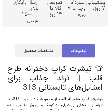
پشتیبانی
استرداد
تعویض
ارسال رایگان
7 روزه
وجه تا 7
کالا تا
بالای
روزه
14 روز
1,500,000
تومان
توضیحات
مشخصات محصول
👕 تیشرت کراپ دخترانه طرح
قلب | ترند جذاب برای
استایل‌های تابستانی 313
تیشرت کراپ دخترانه قلب
از مجموعه جدید برند 313، با
الهام از ترندهای روز دنیای مد کودک و نوجوان طراحی شده