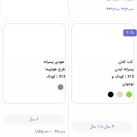
431,200
-
352,000
20%
کت کتان
هودی پسرانه
پسرانه آیدن
طرح هواپیما
313 | کودک و
313 | کودک
نوجوان
6 سال
4 سال تا 9 سال
1,155,000
–
990,000