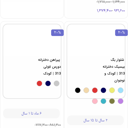
1,718,000
-
1,164,000
1,374,400
-
931,200
20%
20%
پیراهن دخترانه
شلوار بگ
دورس لاولی
بیسیک دخترانه
313 | کودک
313 | کودک و
نوجوان
6 ماه تا 1 سال
2 سال تا 15 سال
717,300
-
681,300