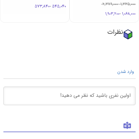
2,379,000
-
1,335,000
573,840
-
545,040
1,903,200
-
1,068,000
نظرات
وارد شدن