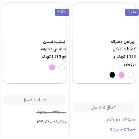
25%
20%
پیراهن دخترانه
تیشرت آستین
کشبافت اشکی
حلقه ای دخترانه
313 | کودک و
لاو 313 | کودک
نوجوان
3 ماه تا 8 سال
2 سال تا 8 سال
453,000
-
387,000
877,000
-
745,000
339,750
-
290,250
701,600
-
596,000