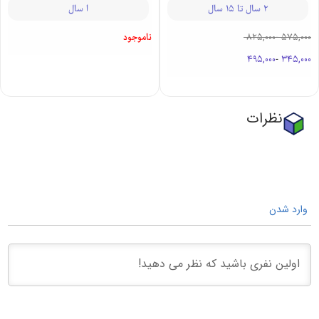
2 سال تا 15 سال
ا سال
575,000
-
825,000
ناموجود
495,000
-
345,000
نظرات
وارد شدن