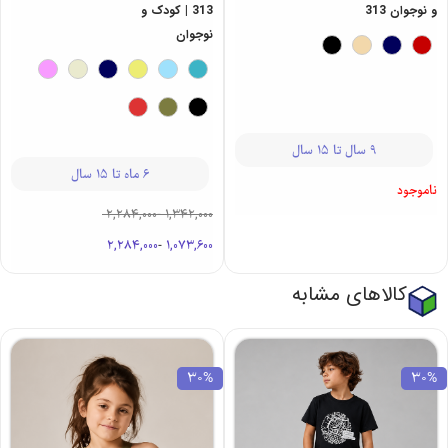
و نوجوان 313
313 | کودک و
نوجوان
9 سال تا 15 سال
6 ماه تا 15 سال
ناموجود
2,284,000
-
1,342,000
2,284,000
-
1,073,600
کالاهای مشابه
30%
30%