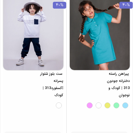
40%
40%
پیراهن راسته
ست بلوز شلوار
دخترانه جودون
پسرانه
313 | کودک و
آکسفورد313 |
نوجوان
کودک