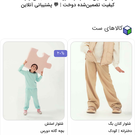
کیفیت تضمین‌شده دوخت | 💬 پشتیبانی آنلاین
کالاهای ست
20%
شلوار کتان بگ
شلوار اسلش
دخترانه | کودک
بچه گانه دورس