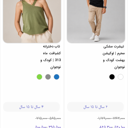
تیشرت مشکی
تاب دخترانه
محرم | لوکیشن
کشبافت ماه
بهشت کودک و
313 | کودک و
نوجوان
نوجوان
2 سال تا 15 سال
4 سال تا 15 سال
715,000
-
565,000
1,179,000
-
743,000
500,500
-
395,500
825,300
-
520,100