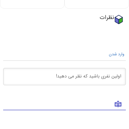
ست بلوز شلوار
تاپ دخترانه
پسرانه
ماردی 313 |
آکسفورد313 |
کودک
کودک
3 سال تا 8 سال
ا سال
2,150,000
-
215,000
ناموجود
1,290,000
-
215,000