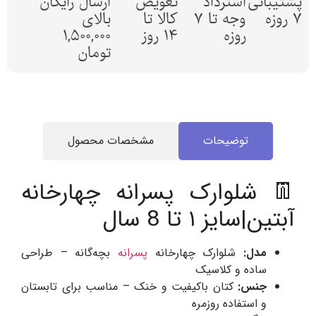
پشتیبانی
استرداد
تعویض
ارسال رایگان
7 روزه
وجه تا 7
کالا تا
بالای
روزه
14 روز
1,500,000
تومان
توضیحات
مشخصات محصول
👖 شلوارک پسرانه چهارخانه
آبتین|سایز ۱ تا 8 سال
مدل:
شلوارک چهارخانه
پسرانه
بچه‌گانه – طراحی
ساده و کلاسیک
جنس:
کتان باکیفیت و خنک – مناسب برای تابستان
و استفاده روزمره