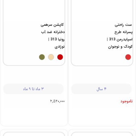
1,449,000
–
894,000
1,425,000
-
915,000
1,140,000
-
732,000
ست راحتی
کاپشن سرهمی
پسرانه طرح
دخترانه ضد آب
اسپایدرمن 313 |
رونیا 313 |
کودک و نوجوان
نوزادی
4 سال
3 ماه تا 9 ماه