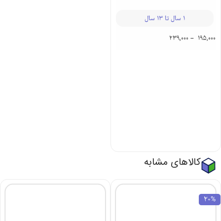
آرتا 313 | کودک
و نوجوان
1 سال تا 13 سال
239,000
–
195,000
کالاهای مشابه
20%