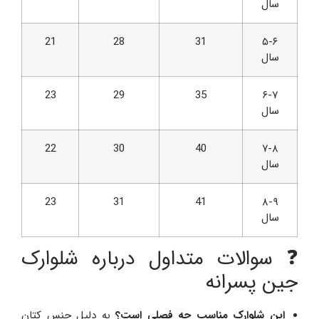
سال
21
28
31
۵-۶
سال
23
29
35
۶-۷
سال
22
30
40
۷-۸
سال
23
31
41
۸-۹
سال
❓ سوالات متداول درباره شلوارک
جین پسرانه
این شلوارک مناسب چه فصلی است؟
به دلیل جنس کتان