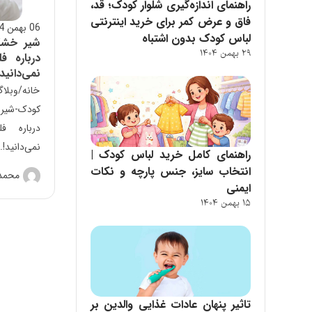
راهنمای اندازه‌گیری شلوار کودک؛ قد،
فاق و عرض کمر برای خرید اینترنتی
06 بهمن 1404
لباس کودک بدون اشتباه
شیر خشک
29 بهمن 1404
درباره 
نمی‌دانید!
خانه/وبلا
کودک-شیر 
درباره 
نمی‌دانید!..
راهنمای کامل خرید لباس کودک |
انتخاب سایز، جنس پارچه و نکات
محمد 
ایمنی
15 بهمن 1404
تاثیر پنهان عادات غذایی والدین بر