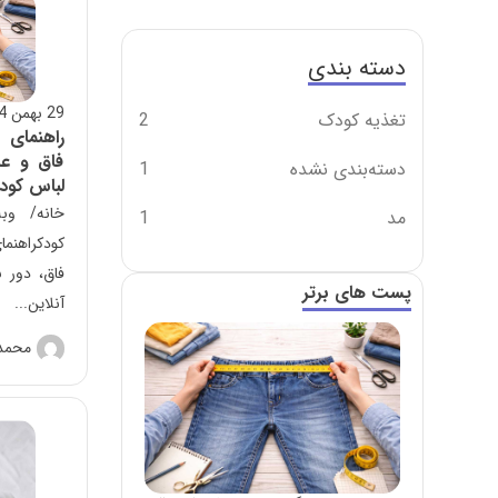
دسته بندی
29 بهمن 1404
تغذیه کودک
2
راهنمای ا
فاق و عر
دسته‌بندی نشده
1
لباس کود
خانه/ وبل
مد
1
کودکراهنم
فاق، دور 
پست های برتر
آنلاین...
محمد 