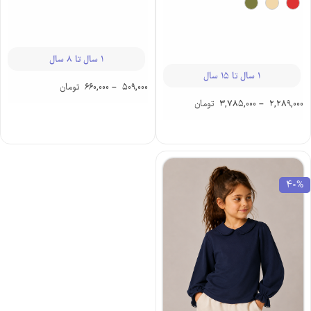
1 سال تا 8 سال
1 سال تا 15 سال
509,000
–
660,000
تومان
2,289,000
–
3,785,000
تومان
40%