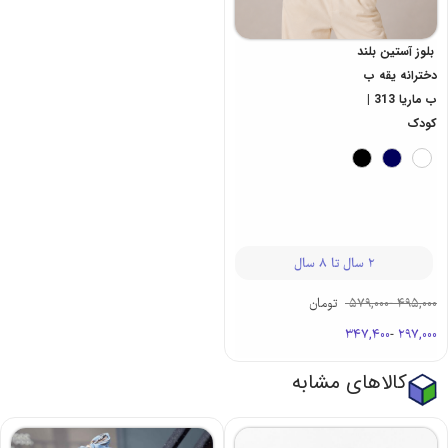
بلوز آستین بلند
دخترانه یقه ب
ب ماریا 313 |
کودک
2 سال تا 8 سال
495,000
-
579,000
تومان
347,400
-
297,000
کالاهای مشابه