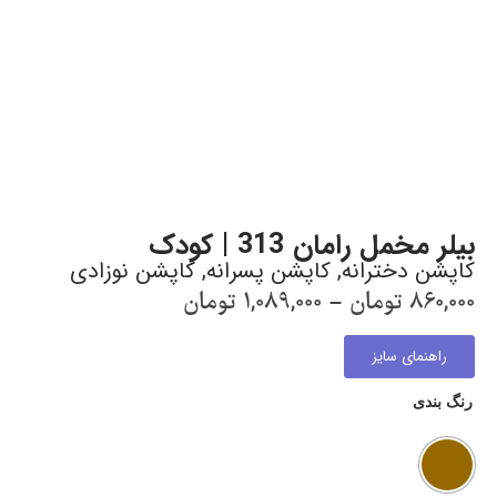
بیلر مخمل رامان 313 | کودک
کاپشن دخترانه
,
کاپشن پسرانه
,
کاپشن نوزادی
860,000
تومان
–
1,089,000
تومان
راهنمای سایز
رنگ بندی