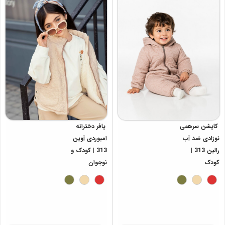
پافر دخترانه
کاپشن سرهمی
امبوردی آوین
نوزادی ضد آب
313 | کودک و
رالین 313 |
نوجوان
کودک