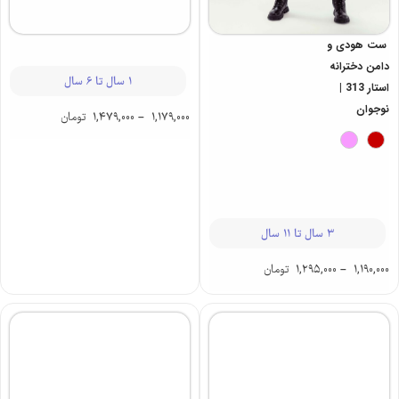
ست هودی و
کت مخمل
دامن دخترانه
پسرانه لوور 313
استار 313 |
|کودک
نوجوان
1 سال تا 6 سال
3 سال تا 11 سال
1,179,000
–
1,479,000
تومان
1,190,000
–
1,295,000
تومان