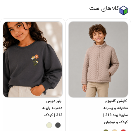
کالاهای ست
کاپشن گلدوزی
بلیز دورس
دخترانه و پسرانه
دخترانه بابونه
سارینا برند 313 |
313 | کودک
کودک و نوجوان