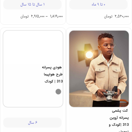
1 سال تا 15 سال
0 تا 9 ماه
1,819,000
–
2,915,000
تومان
2,520,000
تومان
کت پشمی
هودی پسرانه
پسرانه آروین
طرح هواپیما
313 |کودک و
313 | کودک
نوجوان