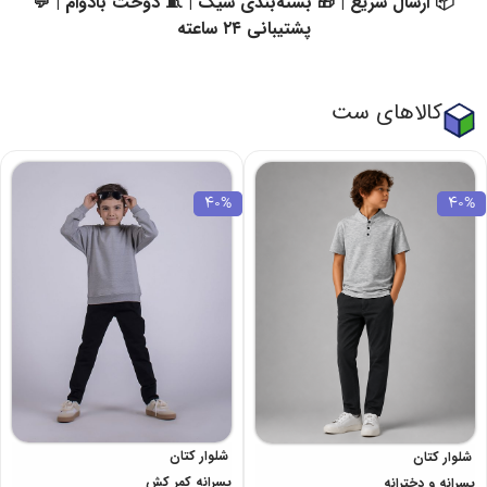
📦 ارسال سریع | 🎁 بسته‌بندی شیک | 🧵 دوخت بادوام | 💬
پشتیبانی ۲۴ ساعته
کالاهای ست
40%
40%
شلوار کتان
شلوار کتان
پسرانه کمر کش
پسرانه و دخترانه