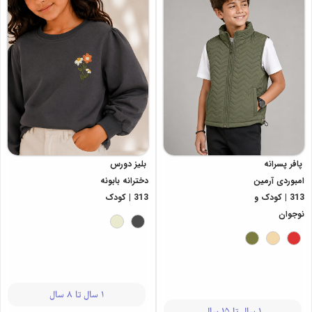
پافر پسرانه
بلیز دورس
امبوردی آرمین
دخترانه بابونه
313 | کودک و
313 | کودک
نوجوان
1 سال تا 8 سال
1 سال تا 15 سال