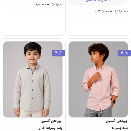
660,000
–
509,000
2,945,000
–
1,998,000
40%
40%
پیراهن آستین
پیراهن آستین
بلند پسرانه
بلند پسرانه خال