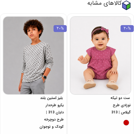
کالاهای مشابه
20%
20%
ست دو تیکه
بلیز آستین بلند
نوزادی طرح
یکرو طرحدار
گیلاس | 313
دایان 313 |
طرح دوچرخه
کودک و نوجوان