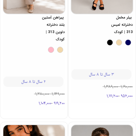
بیلر مخمل
پیراهن آستین
دخترانه لمیس
بلند دخترانه
313 | کودک
دلوین 313 |
کودک
3 سال تا 8 سال
2 سال تا 8 سال
1,389,000
-
1,190,000
1,380,000
-
1,149,000
1,111,200
-
952,000
1,104,000
-
919,200