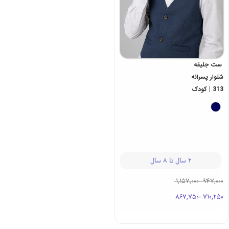
ست جلیقه
شلوار پسرانه
313 | کودک
2 سال تا 8 سال
1,157,000
-
947,000
867,750
-
710,250