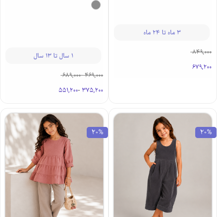
3 ماه تا 24 ماه
849,000
1 سال تا 13 سال
679,200
689,000
-
469,000
551,200
-
375,200
20%
20%