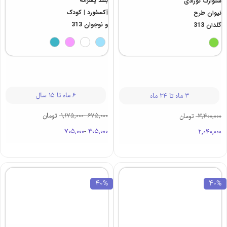
بلند پسرانه
شلوارک نوزادی
آکسفورد | کودک
نیوان طرح
و نوجوان 313
گلدان 313
6 ماه تا 15 سال
3 ماه تا 24 ماه
675,000
-
1,175,000
تومان
3,400,000
تومان
705,000
-
405,000
2,040,000
40%
40%