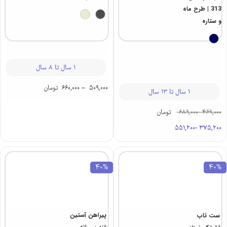
313 | طرح ماه
و ستاره
1 سال تا 8 سال
509,000
–
660,000
تومان
1 سال تا 13 سال
469,000
-
689,000
تومان
551,200
-
375,200
40%
40%
پیراهن آستین
ست تاب