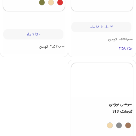
3 ماه تا 18 ماه
0 تا 9 ماه
479,000
تومان
2,520,000
تومان
359,250
سرهمی نوزادی
گنجشک 313